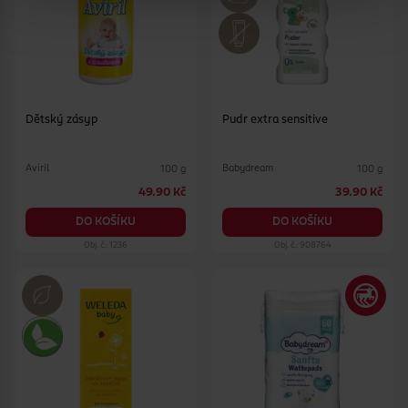
Dětský zásyp
Pudr extra sensitive
Aviril
Babydream
100 g
100 g
49.90 Kč
39.90 Kč
DO KOŠÍKU
DO KOŠÍKU
Obj. č.: 1236
Obj. č.: 908764