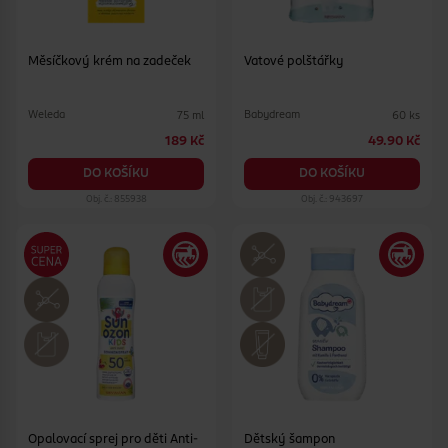
Měsíčkový krém na zadeček
Vatové polštářky
Weleda
Babydream
75 ml
60 ks
189 Kč
49.90 Kč
DO KOŠÍKU
DO KOŠÍKU
Obj. č.: 855938
Obj. č.: 943697
Opalovací sprej pro děti Anti-
Dětský šampon