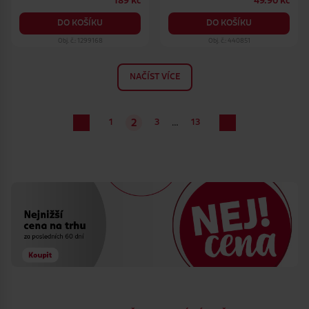
189 Kč
49.90 Kč
DO KOŠÍKU
DO KOŠÍKU
Obj. č.: 1299168
Obj. č.: 440851
NAČÍST VÍCE
…
1
3
13
2