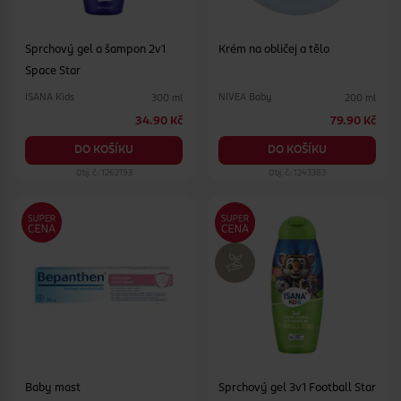
Sprchový gel a šampon 2v1
Krém na obličej a tělo
Space Star
ISANA Kids
NIVEA Baby
300 ml
200 ml
34.90 Kč
79.90 Kč
DO KOŠÍKU
DO KOŠÍKU
Obj. č.: 1262193
Obj. č.: 1243383
Baby mast
Sprchový gel 3v1 Football Star