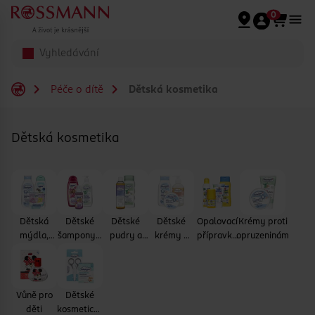
Přeskočit na hlavmní obsah
0
Péče o dítě
Dětská kosmetika
Dětská kosmetika
Dětská
Dětské
Dětské
Dětské
Opalovací
Krémy proti
mýdla,
šampony a
pudry a
krémy a
přípravky
opruzeninám
sprchové
přípravky
oleje
tělová
pro děti
gely a
na vlasy
mléka
přípravky
do koupele
Vůně pro
Dětské
děti
kosmetické