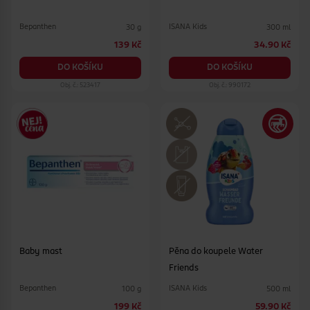
Bepanthen
ISANA Kids
30 g
300 ml
139 Kč
34.90 Kč
DO KOŠÍKU
DO KOŠÍKU
Obj. č.: 523417
Obj. č.: 990172
Baby mast
Pěna do koupele Water
Friends
Bepanthen
ISANA Kids
100 g
500 ml
199 Kč
59.90 Kč