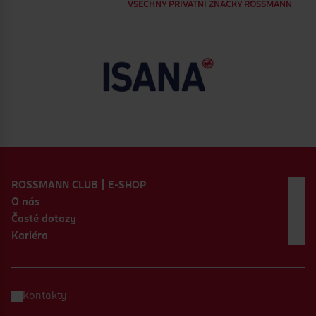
VŠECHNY PRIVÁTNÍ ZNAČKY ROSSMANN
Zápatí webu
ROSSMANN CLUB | E-SHOP
O nás
Časté dotazy
Kariéra
Kontakty