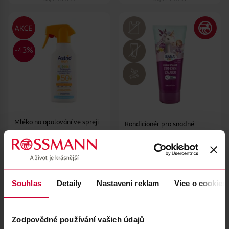
Mléko na opalování ve spreji
Kondicionér pro snadné
SPF50
rozčesávání
Astrid
270 ml
ISANA Kids
200 ml
419 Kč
49.90 Kč
239 Kč
Souhlas
Detaily
Nastavení reklam
Více o cookies
DO KOŠÍKU
DO KOŠÍKU
Obj. č.: 1162165
Obj. č.: 993180
Zodpovědné používání vašich údajů