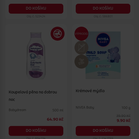
DO KOŠÍKU
DO KOŠÍKU
Obj. č.: 523424
Obj. č.: 586801
Krémové mýdlo
Koupelová pěna na dobrou
noc
NIVEA Baby
100 g
Babydream
500 ml
39.90 Kč
64.90 Kč
9.90 Kč
DO KOŠÍKU
DO KOŠÍKU
Obj. č.: 894234
Obj. č.: 1242799