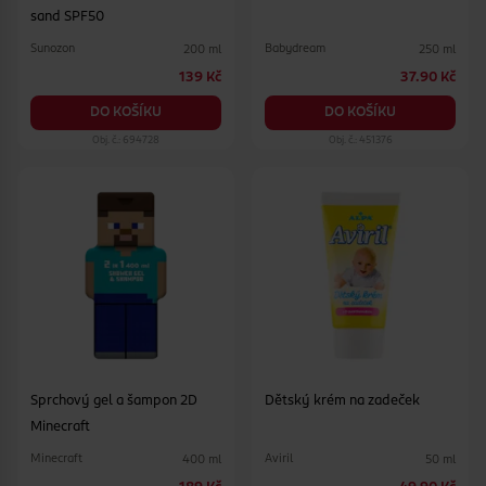
sand SPF50
Sunozon
Babydream
200 ml
250 ml
139 Kč
37.90 Kč
DO KOŠÍKU
DO KOŠÍKU
Obj. č.: 694728
Obj. č.: 451376
Sprchový gel a šampon 2D
Dětský krém na zadeček
Minecraft
Minecraft
Aviril
400 ml
50 ml