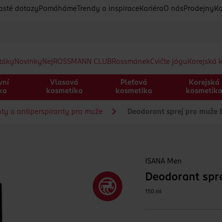
asté dotazy
Pomáháme
Trendy a inspirace
Kariéra
O nás
Prodejny
Ko
etáky
Novinky
Nej
ROSSMANN CLUB
Rossmánek
Cvičte jógu
Korejská 
vní
Vlasová
Pleťová
Korejská
ka
kosmetika
kosmetika
kosmetik
ty a antiperspiranty pro muže
Deodorant sprej pro muže
ISANA Men
Deodorant spr
150 ml