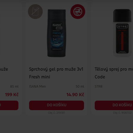
muže
Sprchový gel pro muže 3v1
Tělový sprej pro 
Fresh mini
Code
ISANA Men
STR8
85 ml
50 ml
199 Kč
14.90 Kč
U
DO KOŠÍKU
DO KOŠÍKU
Obj. č.: 219181
Obj. č.: 908702