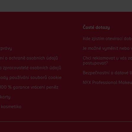
Časté dotazy
Kde zjistím otevírací do
zprávy
Je možné vyměnit nebo v
ní o ochraně osobních údajů
Chci reklamovat u vás 
postupovat?
 a zpracovatelé osobních údajů
Bezpečnostní a datové li
sady používání souborů cookie
NYX Professional Make
100 % garance vrácení peněz
karty
 kosmetika