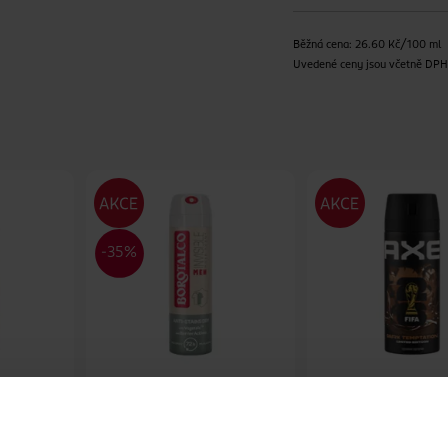
Běžná cena: 26.60 Kč/100 ml
Uvedené ceny jsou včetně DP
pro muže
Deodorant sprej pro muže
Deodorant sprej p
Invisible Musk Scent
Dark Temptation