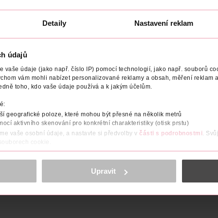
Borotalco
AXE
150 ml
150 ml
79.90 Kč
109 Kč
Detaily
Nastavení reklam
74.90 Kč
69.90 Kč
U
DO KOŠÍKU
DO KOŠÍKU
7
Obj. č.: 1166002
Obj. č.: 803274
ch údajů
vaše údaje (jako např. číslo IP) pomocí technologií, jako např. souborů coo
ychom vám mohli nabízet personalizované reklamy a obsah, měření reklam a
edně toho, kdo vaše údaje používá a k jakým účelům.
é:
í geografické poloze, které mohou být přesné na několik metrů
NÍ
OBJEM
TYP
VÝROBCE/DODAVATEL
mocí aktivního skenování pro konkrétní charakteristiky (otisk prstu)
áme vaše osobní údaje, a nastavte si předvolby v
části s podrobnostmi
. Svů
usových plodech a mužných dřevech. Vzrušující přitažlivost - s d
 souborech cookie.
obsahu a reklam, funkcí sociálních médií, analýze návštěvnosti, které mohou
ně osobních údajů.
Upravit
cookies
<