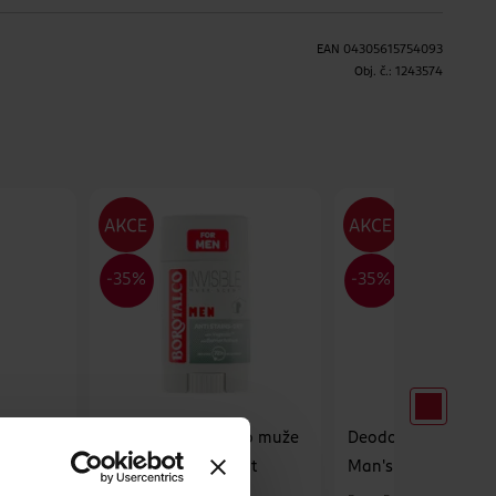
EAN
04305615754093
H
Obj. č.:
1243574
ro muže
Deodorant tuhý pro muže
Deodorant sprej pr
Invisible Musk Scent
Man's Best