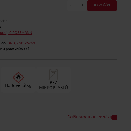
-
+
DO KOŠÍKU
jnách
t
prodejně ROSSMANN
lání
DPD, Zásilkovna
 do
3 pracovních dní
BEZ
Hořlavé látky
MIKROPLASTŮ
Další produkty značky