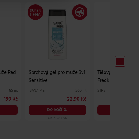
muže Red
Sprchový gel pro muže 3v1
Tělový sprej pro m
Sensitive
Freak
ISANA Men
STR8
85 ml
300 ml
199 Kč
22.90 Kč
DO KOŠÍKU
DO KOŠÍKU
Obj. č.: 284196
Obj. č.: 1030044