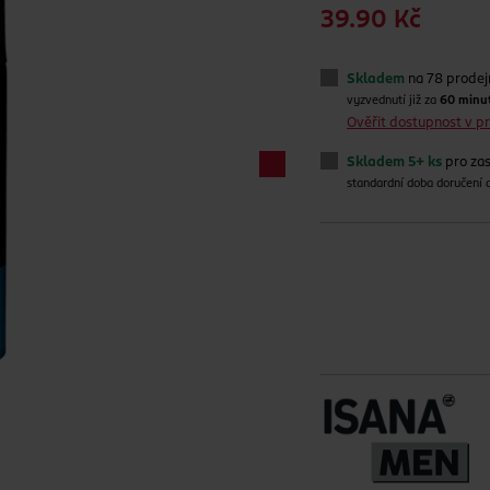
39.90 Kč
Skladem
na 78 prode
vyzvednutí již za
60 minu
Ověřit dostupnost v 
Skladem 5+ ks
pro zas
standardní doba doručení