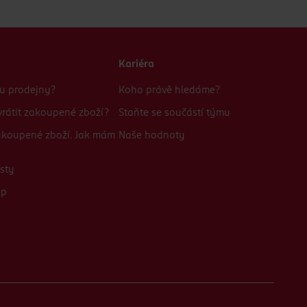
Kariéra
bu prodejny?
Koho právě hledáme?
rátit zakoupené zboží?
Staňte se součástí týmu
zakoupené zboží. Jak mám
Naše hodnoty
sty
up