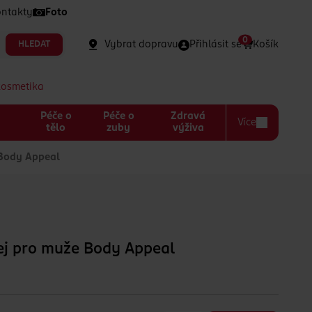
ntakty
Foto
0
Vybrat dopravu
Přihlásit se
Košík
HLEDAT
kosmetika
Péče o
Péče o
Zdravá
Více
a
tělo
zuby
výživa
 Body Appeal
ej pro muže Body Appeal