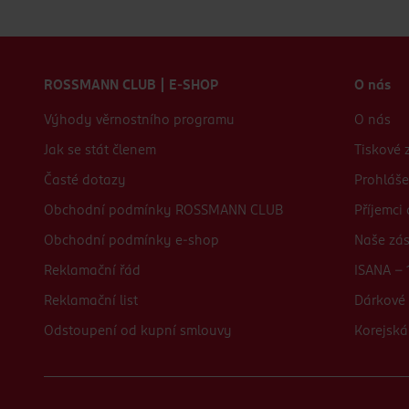
Zápatí webu
ROSSMANN CLUB | E-SHOP
O nás
Výhody věrnostního programu
O nás
Jak se stát členem
Tiskové 
Časté dotazy
Prohláše
Obchodní podmínky ROSSMANN CLUB
Příjemci
Obchodní podmínky e-shop
Naše zá
Reklamační řád
ISANA - 
Reklamační list
Dárkové 
Odstoupení od kupní smlouvy
Korejská