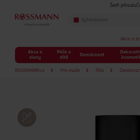
Přeskočit na hlavmní obsah
Šetři přírodu
Č
Akce a l
Akce a
Péče o
Dekorati
Domácnost
slevy
dítě
kosmeti
ROSSMANN.cz
Pro muže
Tělo
Deodoran