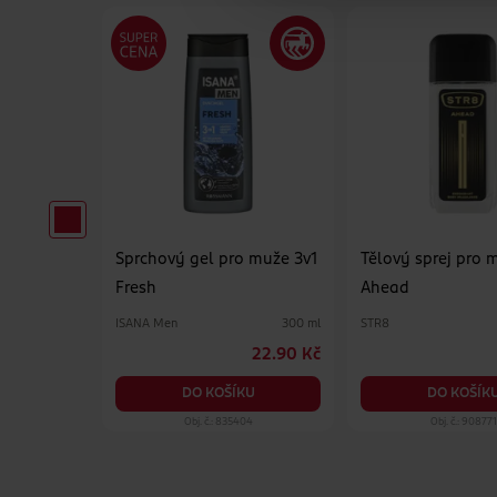
 muže 3v1
Sprchový gel pro muže 3v1
Tělový sprej pro 
Fresh
Ahead
ISANA Men
STR8
500 ml
300 ml
74.90 Kč
22.90 Kč
KU
DO KOŠÍKU
DO KOŠÍK
47
Obj. č.: 835404
Obj. č.: 908771