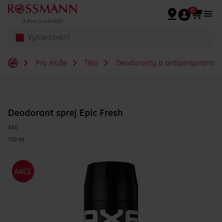
Přeskočit na hlavmní obsah
0
Pro muže
Tělo
Deodoranty a antiperspiranty 
Deodorant sprej Epic Fresh
AXE
150 ml