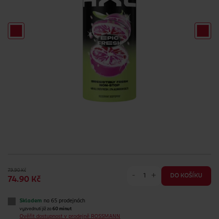
79.90 Kč
-
+
DO KOŠÍKU
74.90 Kč
Skladem
na 65 prodejnách
vyzvednutí již za
60 minut
Ověřit dostupnost v prodejně ROSSMANN