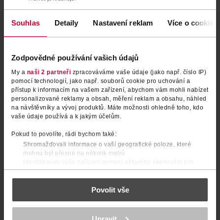
Souhlas
Detaily
Nastavení reklam
Více o cookies
Zodpovědné používání vašich údajů
My a
naši 2 partneři
zpracováváme vaše údaje (jako např. číslo IP)
pomocí technologií, jako např. souborů cookie pro uchování a
přístup k informacím na vašem zařízení, abychom vám mohli nabízet
Deodorant sprej pro muže
personalizované reklamy a obsah, měření reklam a obsahu, náhled
Deodorant sprej pro muže
na návštěvníky a vývoj produktů. Máte možnosti ohledně toho, kdo
Africa
Fresh Active
vaše údaje používá a k jakým účelům.
AXE
150 ml
NIVEA Men
150 ml
Pokud to povolíte, rádi bychom také:
79.90 Kč
69.90 Kč
Shromažďovali informace o vaší geografické poloze, které
74.90 Kč
mohou být přesné na několik metrů
DO KOŠÍKU
DO KOŠÍKU
Identifikovali vaše zařízení pomocí aktivního skenování pro
konkrétní charakteristiky (otisk prstu)
Obj. č.: 365987
Obj. č.: 13475
Zjistěte více o tom, jak zpracováváme vaše osobní údaje, a nastavte
Povolit vše
si předvolby v
části s podrobnostmi
. Svůj souhlas můžete kdykoliv
změnit nebo odvolat v části Prohlášení o souborech cookie.
K provozu stránek, personalizaci obsahu a reklam, funkcí sociálních
Upravit