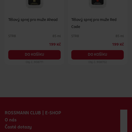
Tělový sprej pro muže Ahead
Tělový sprej pro muže Red
Code
STR8
STR8
85 ml
85 ml
199 Kč
199 Kč
DO KOŠÍKU
DO KOŠÍKU
Obj. č.: 908771
Obj. č.: 908702
Zápatí webu
ROSSMANN CLUB | E-SHOP
O nás
Časté dotazy