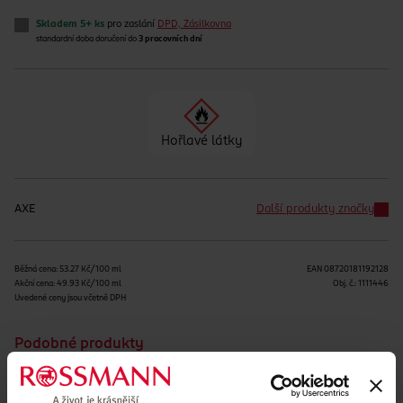
Skladem 5+ ks
pro zaslání
DPD, Zásilkovna
standardní doba doručení do
3 pracovních dní
Hořlavé látky
AXE
Další produkty značky
Běžná cena: 53.27 Kč/100 ml
EAN
08720181192128
Akční cena: 49.93 Kč/100 ml
Obj. č.:
1111446
Uvedené ceny jsou včetně DPH
Podobné produkty