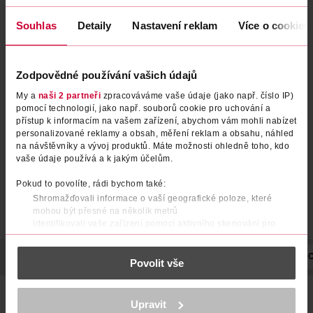
Souhlas
Detaily
Nastavení reklam
Více o cookies
Denní krém Revitalift Laser
Denní krém Revitalift Laser X3
Zodpovědné používání vašich údajů
proti vráskám s trojím účinkem
s SPF25 50 ml
My a
naši 2 partneři
zpracováváme vaše údaje (jako např. číslo IP)
L'Oréal
L'Oréal
50 ml
50 ml
pomocí technologií, jako např. souborů cookie pro uchování a
přístup k informacím na vašem zařízení, abychom vám mohli nabízet
369 Kč
369 Kč
personalizované reklamy a obsah, měření reklam a obsahu, náhled
na návštěvníky a vývoj produktů. Máte možnosti ohledně toho, kdo
DO KOŠÍKU
DO KOŠÍKU
vaše údaje používá a k jakým účelům.
Obj. č.: 264648
Obj. č.: 653596
Pokud to povolíte, rádi bychom také:
Shromažďovali informace o vaší geografické poloze, které
mohou být přesné na několik metrů
Identifikovali vaše zařízení pomocí aktivního skenování pro
konkrétní charakteristiky (otisk prstu)
Zjistěte více o tom, jak zpracováváme vaše osobní údaje, a nastavte
POPIS
POUŽITÍ
SLOŽENÍ
OBJEM
NÁZEV VÝROBCE/DO
Povolit vše
si předvolby v
části s podrobnostmi
. Svůj souhlas můžete kdykoliv
změnit nebo odvolat v části Prohlášení o souborech cookie.
Denní krém L’Oréal Paris Hyaluron Specialist obsahuje
K provozu stránek, personalizaci obsahu a reklam, funkcí sociálních
Upravit
vysokou koncentraci dvou typů kyseliny hyaluronové, které
médií, analýze návštěvnosti, které mohou nést osobní údaje.