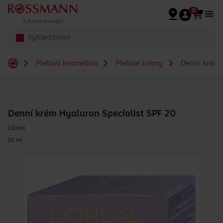
Přeskočit na hlavmní obsah
0
Pleťová kosmetika
Pleťové krémy
Denní krém
Denní krém Hyaluron Specialist SPF 20
L'Oréal
50 ml