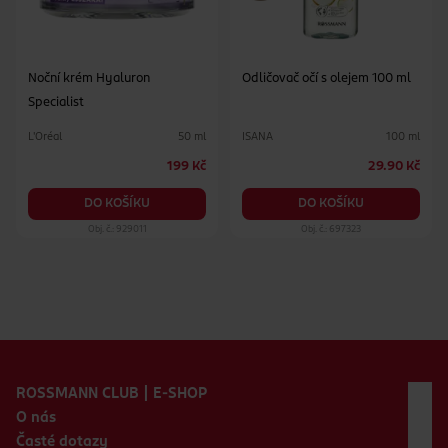
Noční krém Hyaluron
Odličovač očí s olejem 100 ml
Specialist
L'Oréal
ISANA
50 ml
100 ml
199 Kč
29.90 Kč
DO KOŠÍKU
DO KOŠÍKU
Obj. č.: 929011
Obj. č.: 697323
Zápatí webu
ROSSMANN CLUB | E-SHOP
O nás
Časté dotazy