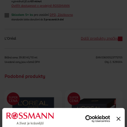
vyzvednutí již za
60 minut
Ověřit dostupnost v prodejně ROSSMANN
Skladem 5+ ks
pro zaslání
DPD, Zásilkovna
standardní doba doručení do
3 pracovních dní
L'Oréal
Další produkty značky
Běžná cena: 39.80 Kč/10 ml
EAN
03600523775705
Uvedené ceny jsou včetně DPH
Obj. č.:
929004
Podobné produkty