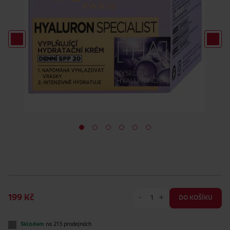
-
+
199 Kč
DO KOŠÍKU
Skladem
na 213 prodejnách