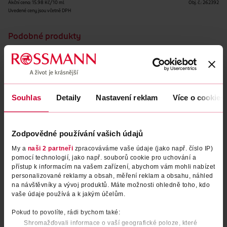
Akční cena: 15.98 Kč/10 ml
Obj. č.:
262392
Uvedené ceny jsou včetně DPH
Podobné produkty
Souhlas
Detaily
Nastavení reklam
Více o cookies
Zodpovědné používání vašich údajů
My a
naši 2 partneři
zpracováváme vaše údaje (jako např. číslo IP)
pomocí technologií, jako např. souborů cookie pro uchování a
přístup k informacím na vašem zařízení, abychom vám mohli nabízet
Denní krém bio hroznové víno
Denní krém Black Rice SPF
personalizované reklamy a obsah, měření reklam a obsahu, náhled
& bio bílý čaj
na návštěvníky a vývoj produktů. Máte možnosti ohledně toho, kdo
50+
vaše údaje používá a k jakým účelům.
Alterra Naturkosmetik
50 ml
Haruharu Wonder
50 ml
Pokud to povolíte, rádi bychom také:
89.90 Kč
449 Kč
79.90 Kč
Shromažďovali informace o vaší geografické poloze, které