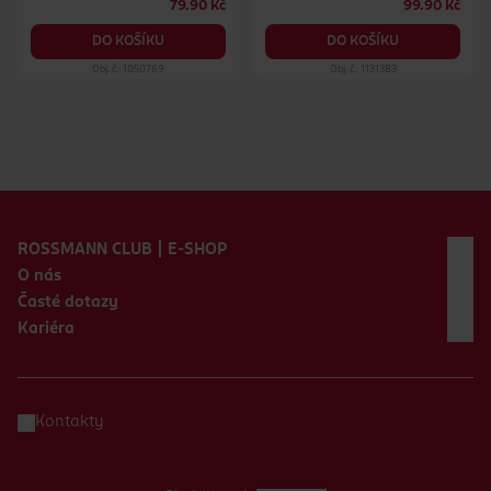
79.90 Kč
99.90 Kč
DO KOŠÍKU
DO KOŠÍKU
Obj. č.: 1050769
Obj. č.: 1131383
Zápatí webu
ROSSMANN CLUB | E-SHOP
O nás
Časté dotazy
Kariéra
Kontakty