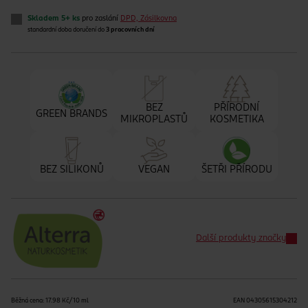
Skladem 5+ ks
pro zaslání
DPD, Zásilkovna
standardní doba doručení do
3 pracovních dní
BEZ
PŘÍRODNÍ
GREEN BRANDS
MIKROPLASTŮ
KOSMETIKA
BEZ SILIKONŮ
VEGAN
ŠETŘI PŘÍRODU
Další produkty značky
Běžná cena: 17.98 Kč/10 ml
EAN
04305615304212