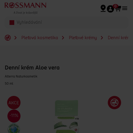
Přeskočit na hlavmní obsah
0
Pleťová kosmetika
Pleťové krémy
Denní krém
Denní krém Aloe vera
Alterra Naturkosmetik
50 ml