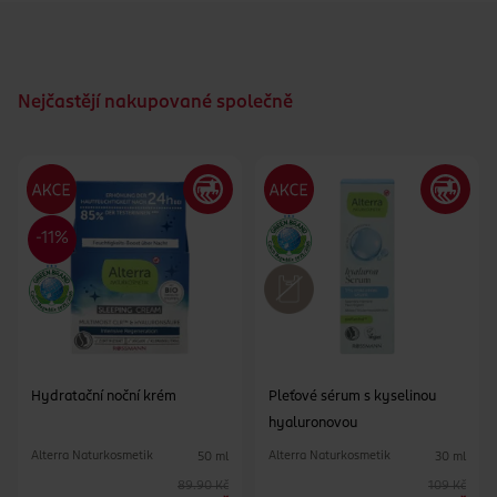
Nejčastějí nakupované společně
Hydratační noční krém
Pleťové sérum s kyselinou
hyaluronovou
Alterra Naturkosmetik
Alterra Naturkosmetik
50 ml
30 ml
89.90 Kč
109 Kč