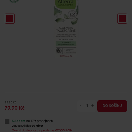
89.90 Kč
-
+
DO KOŠÍKU
79.90 Kč
Skladem
na 179 prodejnách
vyzvednutí již za
60 minut
Ověřit dostupnost v prodejně ROSSMANN