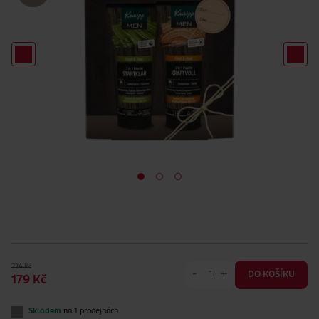
224 Kč
-
+
DO KOŠÍKU
179 Kč
Skladem
na 1 prodejnách