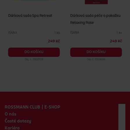
Dárková sada Spa Retreat
Dárková sada péče o pokožku
Relaxing Rose
ISANA
ISANA
1 ks
1 ks
249 Kč
249 Kč
DO KOŠÍKU
DO KOŠÍKU
Obj. č.: 1353709
Obj. č.: 1353686
Zápatí webu
ROSSMANN CLUB | E-SHOP
O nás
Časté dotazy
Kariéra