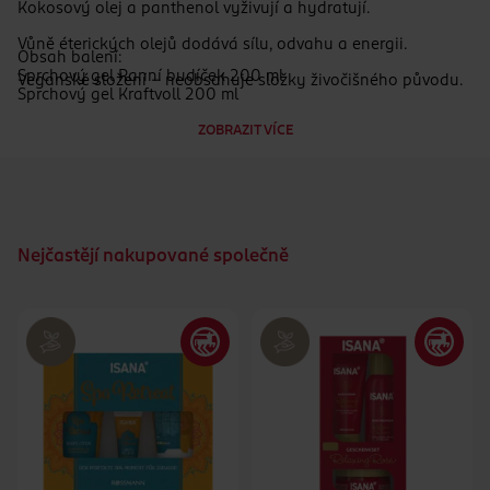
Kokosový olej a panthenol vyživují a hydratují.
Vůně éterických olejů dodává sílu, odvahu a energii.
Obsah balení:
Sprchový gel Ranní budíček 200 ml
Veganské složení – neobsahuje složky živočišného původu.
Sprchový gel Kraftvoll 200 ml
Bez konzervantů, parafínů, silikonů a mikroplastů.
ZOBRAZIT VÍCE
Nejčastějí nakupované společně