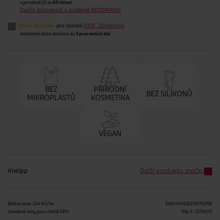
vyzvednutí již za
60 minut
Ověřit dostupnost v prodejně ROSSMANN
Není skladem
pro zaslání
DPD, Zásilkovna
standardní doba doručení do
3 pracovních dní
BEZ
PŘÍRODNÍ
BEZ SILIKONŮ
MIKROPLASTŮ
KOSMETIKA
VEGAN
Kneipp
Další produkty značky
Běžná cena: 224 Kč/ks
EAN
04008233175058
Uvedené ceny jsou včetně DPH
Obj. č.:
1276015