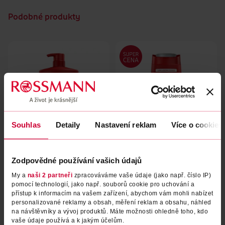
Podobné produkty
Souhlas
Detaily
Nastavení reklam
Více o cookies
Sprchový gel pro muže 3v1
Sprchový gel pro muže 3v1
Zodpovědné používání vašich údajů
Whitewater
Captain
My a
naši 2 partneři
zpracováváme vaše údaje (jako např. číslo IP)
Old Spice
Old Spice
1 l
675 ml
pomocí technologií, jako např. souborů cookie pro uchování a
přístup k informacím na vašem zařízení, abychom vám mohli nabízet
279 Kč
169 Kč
personalizované reklamy a obsah, měření reklam a obsahu, náhled
DO KOŠÍKU
DO KOŠÍKU
na návštěvníky a vývoj produktů. Máte možnosti ohledně toho, kdo
vaše údaje používá a k jakým účelům.
Obj. č.: 1168211
Obj. č.: 1168242