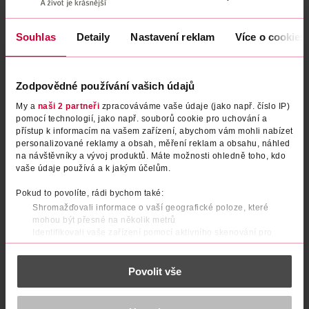
Souhlas
Detaily
Nastavení reklam
Více o cookies
Zodpovědné používání vašich údajů
My a
naši 2 partneři
zpracováváme vaše údaje (jako např. číslo IP)
pomocí technologií, jako např. souborů cookie pro uchování a
přístup k informacím na vašem zařízení, abychom vám mohli nabízet
personalizované reklamy a obsah, měření reklam a obsahu, náhled
Odstraňovač vlasů z odpadu
na návštěvníky a vývoj produktů. Máte možnosti ohledně toho, kdo
vaše údaje používá a k jakým účelům.
WC Net
1000 ml
Pokud to povolíte, rádi bychom také:
Shromažďovali informace o vaší geografické poloze, které
109 Kč
mohou být přesné na několik metrů
DO KOŠÍKU
Identifikovali vaše zařízení pomocí aktivního skenování pro
konkrétní charakteristiky (otisk prstu)
Obj. č.: 1499674
Zjistěte více o tom, jak zpracováváme vaše osobní údaje, a nastavte
Povolit vše
si předvolby v
části s podrobnostmi
. Svůj souhlas můžete kdykoliv
změnit nebo odvolat v části Prohlášení o souborech cookie.
K provozu stránek, personalizaci obsahu a reklam, funkcí sociálních