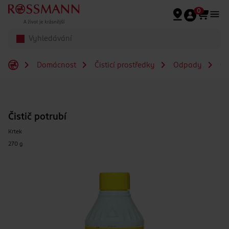
Přeskočit na hlavmní obsah
0
Domácnost
Čisticí prostředky
Odpady
Čis
Čistič potrubí
Krtek
270 g