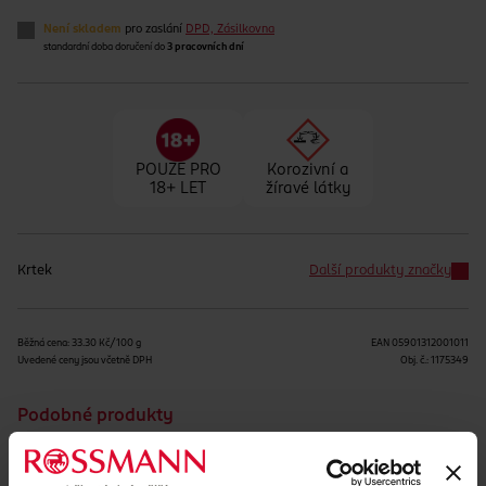
Není skladem
pro zaslání
DPD, Zásilkovna
standardní doba doručení do
3 pracovních dní
POUZE PRO
Korozivní a
18+ LET
žíravé látky
Krtek
Další produkty značky
Běžná cena: 33.30 Kč/100 g
EAN
05901312001011
Uvedené ceny jsou včetně DPH
Obj. č.:
1175349
Podobné produkty