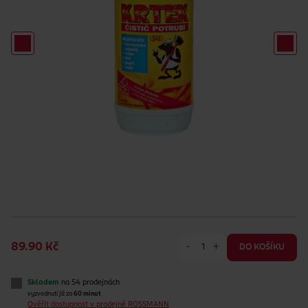
-
+
89.90 Kč
DO KOŠÍKU
Skladem
na 54 prodejnách
vyzvednutí již za
60 minut
Ověřit dostupnost v prodejně ROSSMANN