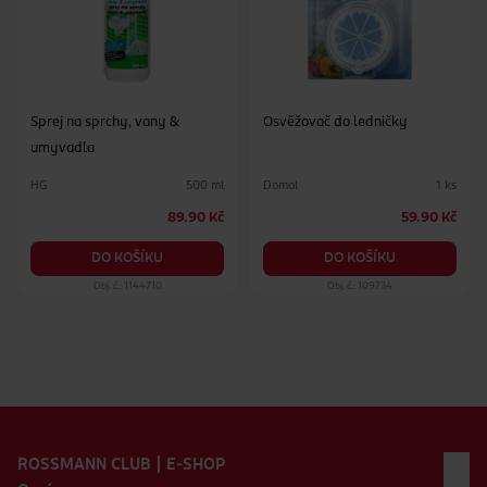
Sprej na sprchy, vany &
Osvěžovač do ledničky
umyvadla
HG
Domol
500 ml
1 ks
89.90 Kč
59.90 Kč
DO KOŠÍKU
DO KOŠÍKU
Obj. č.: 1144710
Obj. č.: 109734
Zápatí webu
ROSSMANN CLUB | E-SHOP