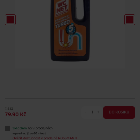
119 Kč
-
+
DO KOŠÍKU
79.90 Kč
Skladem
na 9 prodejnách
vyzvednutí již za
60 minut
Ověřit dostupnost v prodejně ROSSMANN