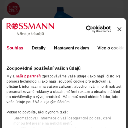
Souhlas
Detaily
Nastavení reklam
Více o cookies
Zodpovědné používání vašich údajů
Odstraňovač vlasů z odpadu
My a
naši 2 partneři
zpracováváme vaše údaje (jako např. číslo IP)
pomocí technologií, jako např. souborů cookie pro uchování a
WC Net
1000 ml
přístup k informacím na vašem zařízení, abychom vám mohli nabízet
109 Kč
personalizované reklamy a obsah, měření reklam a obsahu, náhled
na návštěvníky a vývoj produktů. Máte možnosti ohledně toho, kdo
DO KOŠÍKU
vaše údaje používá a k jakým účelům.
Obj. č.: 1499674
Pokud to povolíte, rádi bychom také:
Shromažďovali informace o vaší geografické poloze, které
mohou být přesné na několik metrů