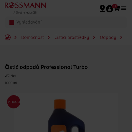
Přeskočit na hlavmní obsah
0
Domácnost
Čisticí prostředky
Odpady
Či
Čistič odpadů Professional Turbo
WC Net
1000 ml