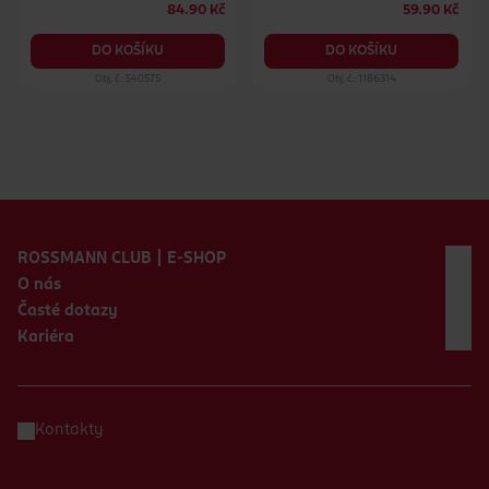
84.90 Kč
59.90 Kč
DO KOŠÍKU
DO KOŠÍKU
Obj. č.: 540575
Obj. č.: 1186314
Zápatí webu
ROSSMANN CLUB | E-SHOP
O nás
Časté dotazy
Kariéra
Kontakty