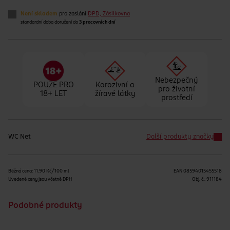
Není skladem
pro zaslání
DPD, Zásilkovna
standardní doba doručení do
3 pracovních dní
Nebezpečný
POUZE PRO
Korozivní a
pro životní
18+ LET
žíravé látky
prostředí
WC Net
Další produkty značky
Běžná cena: 11.90 Kč/100 ml
EAN
08594015455518
Uvedené ceny jsou včetně DPH
Obj. č.:
911184
Podobné produkty