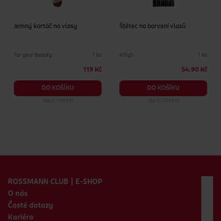
Jemný kartáč na vlasy
Štětec na barvení vlasů
for your Beauty
KillyS
1 ks
1 ks
119 Kč
54.90 Kč
DO KOŠÍKU
DO KOŠÍKU
Obj. č.: 1138931
Obj. č.: 1164923
Zápatí webu
ROSSMANN CLUB | E-SHOP
O nás
Časté dotazy
Kariéra