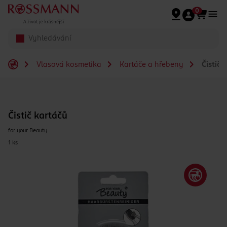
Přeskočit na hlavmní obsah
0
Vlasová kosmetika
Kartáče a hřebeny
Čistič 
Čistič kartáčů
for your Beauty
1 ks