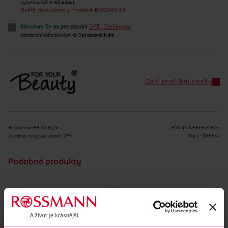
vyzvednutí již za
60 minut
Ověřit dostupnost v prodejně ROSSMANN
Skladem 5+ ks
pro zaslání
DPD, Zásilkovna
standardní doba doručení do
3 pracovních dní
Další produkty značky
Běžná cena: 69.90 Kč/ks
EAN
04305615431604
Uvedené ceny jsou včetně DPH
Obj. č.:
1176841
Podobné produkty