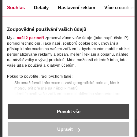
Souhlas
Detaily
Nastavení reklam
Více o cookies
Zodpovědné používání vašich údajů
My a
naši 2 partneři
zpracováváme vaše údaje (jako např. číslo IP)
Sprej na čištění štětců
Gel na čištění štětců a
pomocí technologií, jako např. souborů cookie pro uchování a
přístup k informacím na vašem zařízení, abychom vám mohli nabízet
houbiček
personalizované reklamy a obsah, měření reklam a obsahu, náhled
for your Beauty
100 ml
na návštěvníky a vývoj produktů. Máte možnosti ohledně toho, kdo
Real Techniques
115 ml
vaše údaje používá a k jakým účelům.
89.90 Kč
249 Kč
79.90 Kč
Pokud to povolíte, rádi bychom také:
DO KOŠÍKU
DO KOŠÍKU
Shromažďovali informace o vaší geografické poloze, které
mohou být přesné na několik metrů
Obj. č.: 1057027
Obj. č.: 1326499
Identifikovali vaše zařízení pomocí aktivního skenování pro
konkrétní charakteristiky (otisk prstu)
Zjistěte více o tom, jak zpracováváme vaše osobní údaje, a nastavte
Povolit vše
si předvolby v
části s podrobnostmi
. Svůj souhlas můžete kdykoliv
změnit nebo odvolat v části Prohlášení o souborech cookie.
K provozu stránek, personalizaci obsahu a reklam, funkcí sociálních
POPIS
POUŽITÍ
POČET
VÝROBCE/DODAVATEL
Upravit
médií, analýze návštěvnosti, které mohou nést osobní údaje.