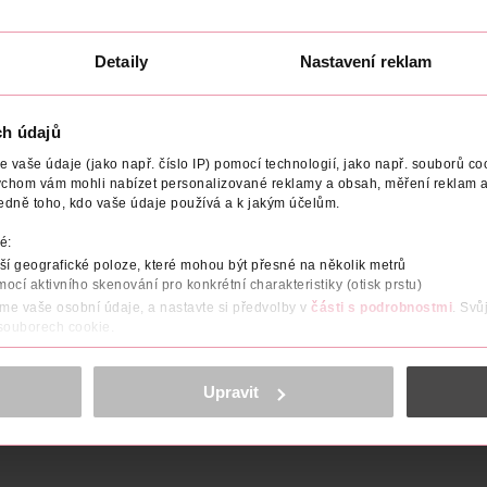
Detaily
Nastavení reklam
ch údajů
NÍ
POČET
VYROBENO V
VÝROBCE/DODAVATEL
vaše údaje (jako např. číslo IP) pomocí technologií, jako např. souborů coo
ychom vám mohli nabízet personalizované reklamy a obsah, měření reklam a
veselejším miminkům. Abychom vašim dětem co nejvíc ulehčili, vyvin
edně toho, kdo vaše údaje používá a k jakým účelům.
arají. Pro dvojí úlevu při prořezávání zoubků. Masíruje horní patro
v boji s prvními zubními kazy.
é:
í geografické poloze, které mohou být přesné na několik metrů
í zoubků.
mocí aktivního skenování pro konkrétní charakteristiky (otisk prstu)
áme vaše osobní údaje, a nastavte si předvolby v
části s podrobnostmi
. Svů
riantách. V rámci objednávky bohužel není možné si konkrétní v
 souborech cookie.
obsahu a reklam, funkcí sociálních médií, analýze návštěvnosti, které mohou
ně osobních údajů.
Upravit
cookies
<