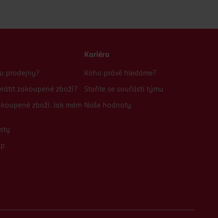
Kariéra
bu prodejny?
Koho právě hledáme?
rátit zakoupené zboží?
Staňte se součástí týmu
zakoupené zboží. Jak mám
Naše hodnoty
sty
up