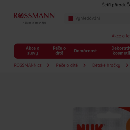
Přeskočit na hlavmní obsah
Šetři přírodu
Č
Akce a l
Akce a
Péče o
Dekorati
Domácnost
slevy
dítě
kosmeti
ROSSMANN.cz
Péče o dítě
Dětské hračky