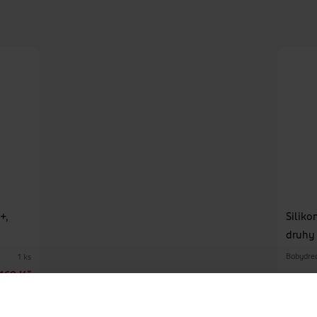
+,
Siliko
druhy
Babydre
1 ks
169 Kč