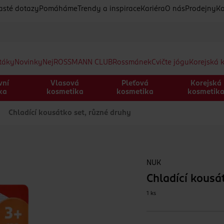
asté dotazy
Pomáháme
Trendy a inspirace
Kariéra
O nás
Prodejny
Ko
etáky
Novinky
Nej
ROSSMANN CLUB
Rossmánek
Cvičte jógu
Korejská 
vní
Vlasová
Pleťová
Korejská
ka
kosmetika
kosmetika
kosmetik
Chladící kousátko set, různé druhy
NUK
Chladící kousá
1 ks