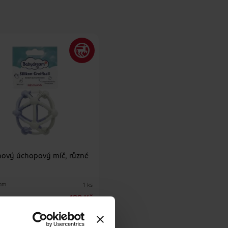
nový úchopový míč, různé
am
1 ks
199 Kč
DO KOŠÍKU