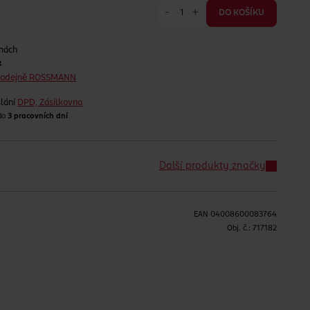
-
+
DO KOŠÍKU
jnách
t
prodejně ROSSMANN
lání
DPD, Zásilkovna
 do
3 pracovních dní
Další produkty značky
EAN
04008600083764
H
Obj. č.:
717182