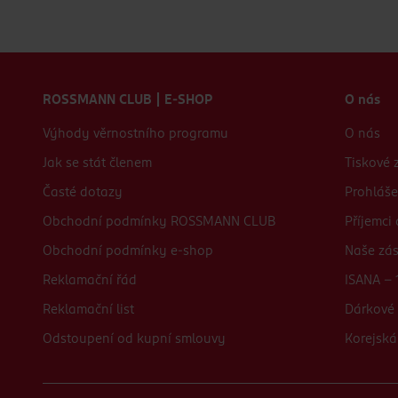
Zápatí webu
ROSSMANN CLUB | E-SHOP
O nás
Výhody věrnostního programu
O nás
Jak se stát členem
Tiskové 
Časté dotazy
Prohláše
Obchodní podmínky ROSSMANN CLUB
Příjemci
Obchodní podmínky e-shop
Naše zá
Reklamační řád
ISANA - 
Reklamační list
Dárkové 
Odstoupení od kupní smlouvy
Korejská