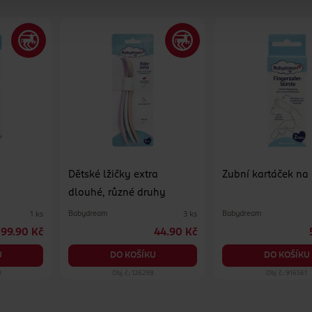
Dětské lžičky extra
Zubní kartáček na 
dlouhé, různé druhy
Babydream
Babydream
1 ks
3 ks
99.90 Kč
44.90 Kč
U
DO KOŠÍKU
DO KOŠÍKU
0
Obj. č.: 126298
Obj. č.: 916561