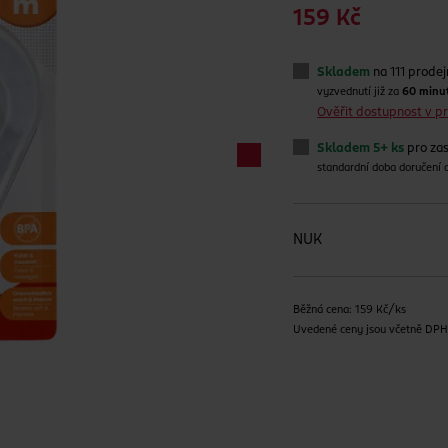
159 Kč
Skladem
na 111 prode
vyzvednutí již za
60 minu
Ověřit dostupnost v 
Skladem 5+ ks
pro zas
standardní doba doručení
NUK
Běžná cena: 159 Kč/ks
Uvedené ceny jsou včetně DP