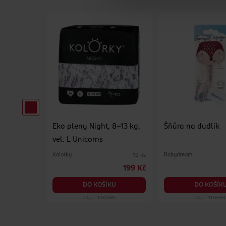
k
Eko pleny Night, 8–13 kg,
Šňůra na dudlík
roužku,
vel. L Unicorns
měs.
Kolorky
Babydream
2 ks
19 ks
64.90 Kč
199 Kč
KU
DO KOŠÍKU
DO KOŠÍK
90
Obj. č.: 1330595
Obj. č.: 115896