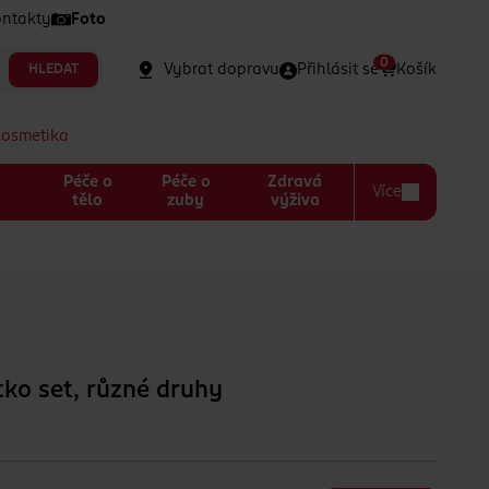
ntakty
Foto
0
Vybrat dopravu
Přihlásit se
Košík
HLEDAT
kosmetika
Péče o
Péče o
Zdravá
Více
a
tělo
zuby
výživa
tko set, různé druhy