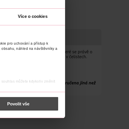
Obj. č.: 1257588
Více o cookies
kie pro uchování a přístup k
 obsahu, náhled na návštěvníky a
uli jsme pro ně řadu produktů, které se právě o
 a dásně. Pomáhá ulevit od tlaku v čelistech.
j souhlas můžete kdykoliv změnit
ariantu zvolit. Může Vám být doručena jiná než
 nést osobní údaje.
Povolit vše