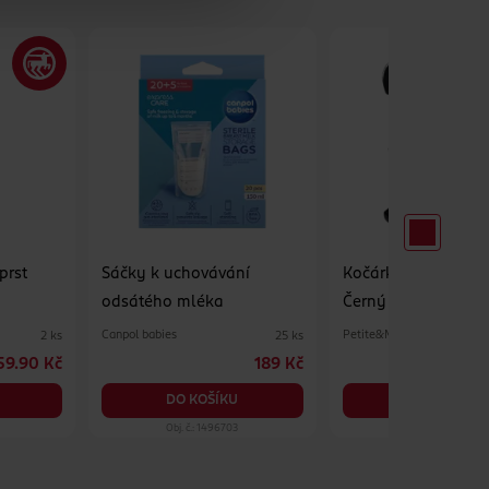
prst
Sáčky k uchovávání
Kočárkový kolíček 
odsátého mléka
Černý
Canpol babies
Petite&Mars
2 ks
25 ks
59.90 Kč
189 Kč
DO KOŠÍKU
DO KOŠÍKU
Obj. č.: 1496703
Obj. č.: 1341997