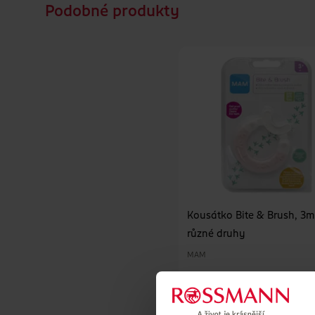
Podobné produkty
Kousátko Bite & Brush, 3m
různé druhy
MAM
DO KOŠÍKU