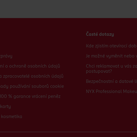
Časté dotazy
Kde zjistím otevírací do
zprávy
Je možné vyměnit nebo v
ní o ochraně osobních údajů
Chci reklamovat u vás 
postupovat?
 a zpracovatelé osobních údajů
Bezpečnostní a datové li
sady používání souborů cookie
NYX Professional Make
100 % garance vrácení peněz
karty
 kosmetika