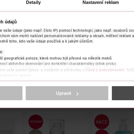
Detaily
Nastavení reklam
ch údajů
vaše údaje (jako např. číslo IP) pomocí technologií, jako např. souborů coo
ychom vám mohli nabízet personalizované reklamy a obsah, měření reklam a
NÁZEV VÝROBCE/DODAVATELE
ADRESA VÝROBCE/DODAVA
edně toho, kdo vaše údaje používá a k jakým účelům.
adistvý vzhled. Aktivní látky s klinicky ověřenými účinky působí pr
é:
pleť dokonale hydratovaná a extrakt z jetele jí poskytuje přírodní
í geografické poloze, které mohou být přesné na několik metrů
éči. Bez alkoholu.
mocí aktivního skenování pro konkrétní charakteristiky (otisk prstu)
áme vaše osobní údaje, a nastavte si předvolby v
části s podrobnostmi
. Svů
 souborech cookie.
obsahu a reklam, funkcí sociálních médií, analýze návštěvnosti, které mohou
ně osobních údajů.
Upravit
cookies
<