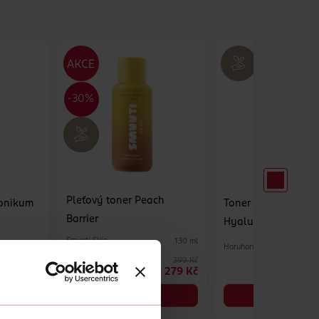
Pleťový toner Peach
tonikum
Toner Black Rice
Barrier
Hyaluronic Sensitiv
Smuuti Skin
130 ml
Haruharu Wonder
100 ml
399 Kč
269 Kč
279 Kč
DO KOŠÍKU
DO KOŠÍKU
Obj. č.: 1349962
Obj. č.: 1281415