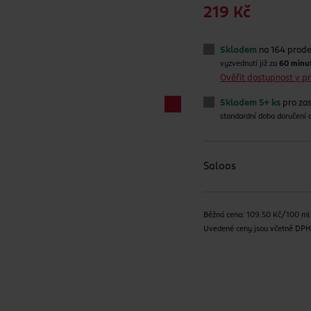
219 Kč
Skladem
na 164 prod
vyzvednutí již za
60 minu
Ověřit dostupnost v 
Skladem 5+ ks
pro zas
standardní doba doručení
Saloos
Běžná cena: 109.50 Kč/100 ml
Uvedené ceny jsou včetně DP