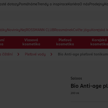
asté dotazy
Pomáháme
Trendy a inspirace
Kariéra
O nás
Prodejny
Ko
etáky
Novinky
Nej
ROSSMANN CLUB
Rossmánek
Cvičte jógu
Korejská 
vní
Vlasová
Pleťová
Korejská
ka
kosmetika
kosmetika
kosmetik
 čištění
Pleťové vody
Bio Anti-age pleťové tonikum
Saloos
Bio Anti-age p
200 ml