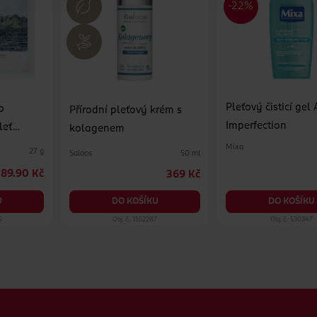
Pleťový čisticí gel 
o
Přírodní pleťový krém s
Imperfection
leť
kolagenem
ish
Mixa
27 g
Saloos
50 ml
89.90 Kč
369 Kč
DO KOŠÍKU
U
DO KOŠÍKU
6
Obj. č.: 1552287
Obj. č.: 530347