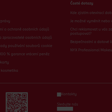
Časté dotazy
Kde zjistím otevírací do
zprávy
Je možné vyměnit nebo v
ní o ochraně osobních údajů
Chci reklamovat u vás 
postupovat?
 a zpracovatelé osobních údajů
Bezpečnostní a datové li
sady používání souborů cookie
NYX Professional Make
100 % garance vrácení peněz
karty
 kosmetika
Kontakty
Sledujte nás