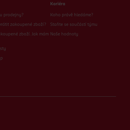
Kariéra
bu prodejny?
Koho právě hledáme?
rátit zakoupené zboží?
Staňte se součástí týmu
zakoupené zboží. Jak mám
Naše hodnoty
sty
up