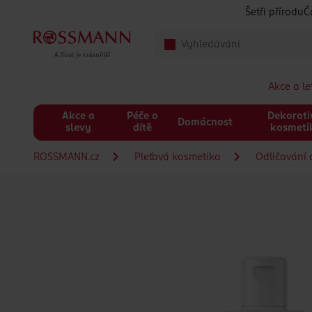
Přeskočit na hlavmní obsah
Šetři přírodu
Č
Akce a l
Akce a
Péče o
Dekorati
Domácnost
slevy
dítě
kosmeti
ROSSMANN.cz
Pleťová kosmetika
Odličování a