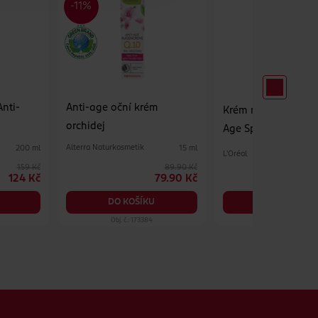
Anti-
Anti-age oční krém
Krém na obličej, d
orchidej
Age Specialist 55+
Alterra Naturkosmetik
200 ml
15 ml
L'Oréal
159 Kč
89.90 Kč
124 Kč
79.90 Kč
DO KOŠÍKU
DO KOŠÍKU
Obj. č.: 173384
Obj. č.: 624435