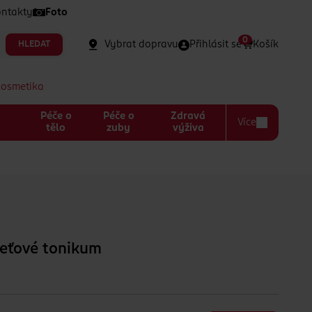
ntakty
Foto
0
Vybrat dopravu
Přihlásit se
Košík
HLEDAT
kosmetika
Péče o
Péče o
Zdravá
Více
a
tělo
zuby
výživa
leťové tonikum