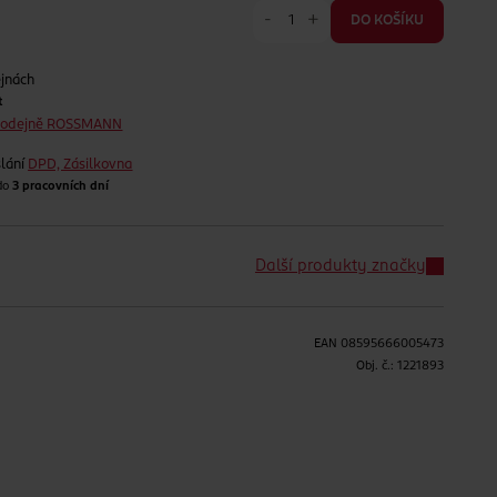
-
+
DO KOŠÍKU
ejnách
t
prodejně ROSSMANN
lání
DPD, Zásilkovna
 do
3 pracovních dní
Další produkty značky
EAN
08595666005473
H
Obj. č.:
1221893