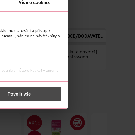
Více o cookies
kie pro uchování a přístup k
 obsahu, náhled na návštěvníky a
TELE
VYROBENO V
VÝROBCE/DODAVATEL
TYP VODY
oti stárnutí pleti, vyhlazují vrásky a navrací jí
 lifting. Výsledkem je perfektně tonizovaná,
j souhlas můžete kdykoliv změnit
 nést osobní údaje.
Povolit vše