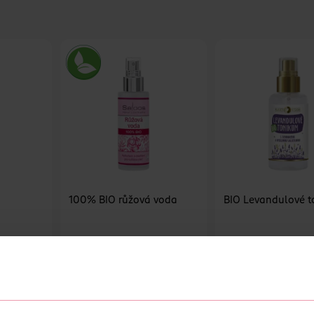
100% BIO růžová voda
BIO Levandulové 
Saloos
Purity Vision
100 ml
100 ml
299 Kč
209 Kč
U
DO KOŠÍKU
DO KOŠÍKU
2
Obj. č.: 1094145
Obj. č.: 1178166