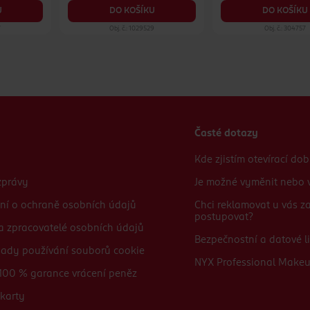
U
DO KOŠÍKU
DO KOŠÍKU
7
Obj. č.: 1029529
Obj. č.: 304757
Časté dotazy
Kde zjistím otevírací do
zprávy
Je možné vyměnit nebo v
ní o ochraně osobních údajů
Chci reklamovat u vás 
postupovat?
 a zpracovatelé osobních údajů
Bezpečnostní a datové li
sady používání souborů cookie
NYX Professional Make
100 % garance vrácení peněz
karty