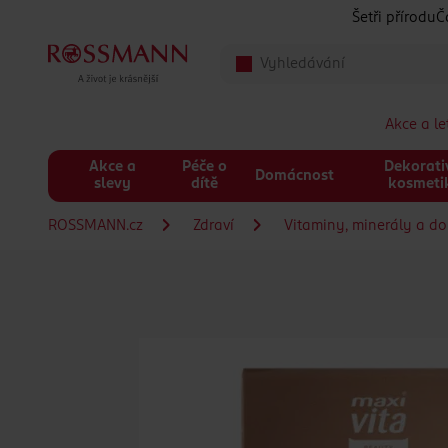
Přeskočit na hlavmní obsah
Šetři přírodu
Č
Akce a l
Akce a
Péče o
Dekorati
Domácnost
slevy
dítě
kosmeti
ROSSMANN.cz
Zdraví
Vitaminy, minerály a do