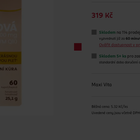
319 Kč
Skladem
na 114 prode
vyzvednutí již za
60 minu
Ověřit dostupnost v 
Skladem 5+ ks
pro zas
standardní doba doručení
Maxi Vita
Běžná cena: 5.32 Kč/ks
Uvedené ceny jsou včetně DP