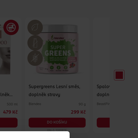
Supergreens Lesní směs,
Spalovač tuku Nigh
plněk
doplněk stravy
doplněk stravy
Blendea
BeastPink
500 ml
90 g
479 Kč
299 Kč
DO KOŠÍKU
DO KOŠÍKU
Obj. č.: 1330816
Obj. č.: 1258981