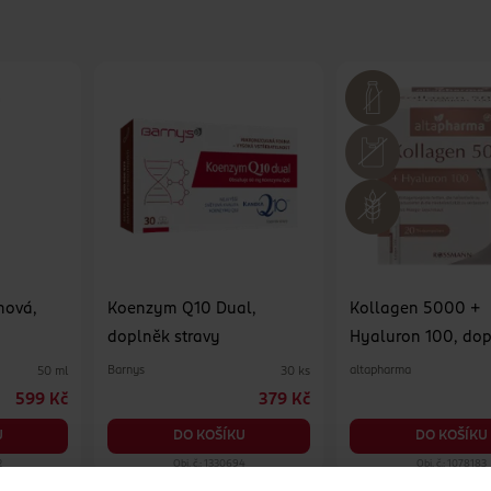
nová,
Koenzym Q10 Dual,
Kollagen 5000 +
doplněk stravy
Hyaluron 100, do
stravy
Barnys
altapharma
50 ml
30 ks
599 Kč
379 Kč
U
DO KOŠÍKU
DO KOŠÍKU
2
Obj. č.: 1330694
Obj. č.: 1078183