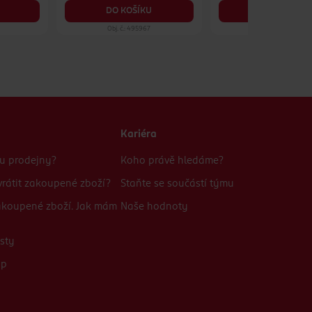
DO KOŠÍKU
DO KOŠÍKU
Obj. č.: 495967
Obj. č.: 593977
Kariéra
bu prodejny?
Koho právě hledáme?
rátit zakoupené zboží?
Staňte se součástí týmu
zakoupené zboží. Jak mám
Naše hodnoty
sty
up