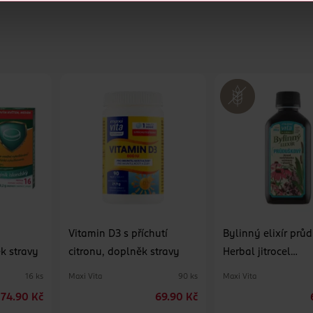
Vitamin D3 s příchutí
Bylinný elixír prů
k stravy
citronu, doplněk stravy
Herbal jitrocel
mateřídouška ech
Maxi Vita
Maxi Vita
16 ks
90 ks
vitamin C, doplněk
74.90 Kč
69.90 Kč