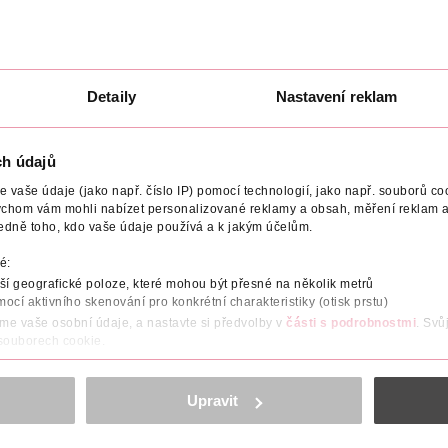
Detaily
Nastavení reklam
NÍ
UPOZORNĚNÍ
POČET
NÁZEV VÝROBCE/DODAVATE
ch údajů
eť nejen z vnějšku, ale i zevnitř. S přibývajícím věkem či nezdravým
 pleti. Kapsle obsahují vysokou dávku kyseliny hyaluronové, kter
vaše údaje (jako např. číslo IP) pomocí technologií, jako např. souborů coo
 a pleti. Je známá svojí schopností vázat vodu, čímž se podílí na
ychom vám mohli nabízet personalizované reklamy a obsah, měření reklam a
h tělesných buňkách. S přibývajícím věkem, častým stresem nebo při
edně toho, kdo vaše údaje používá a k jakým účelům.
Q10. Pro pokožku a vlasy zářící zdravím jsou prospěšné i biotin a
rávnou výživu a fungování celého organizmu. Selen a zinek podpo
é:
xidativním stresem, a tím i před jejich stárnutím.
í geografické poloze, které mohou být přesné na několik metrů
mocí aktivního skenování pro konkrétní charakteristiky (otisk prstu)
áme vaše osobní údaje, a nastavte si předvolby v
části s podrobnostmi
. Svů
 souborech cookie.
obsahu a reklam, funkcí sociálních médií, analýze návštěvnosti, které mohou
ně osobních údajů.
Upravit
cookies
<