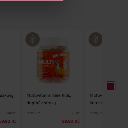
duškový
Multivitamin želé Kids,
Multivitamin Kids +
doplněk stravy
kolostrum, doplněk
inacea +
Maxi Vita
Maxi Vita
200 ml
40 ks
 stravy
69.90 Kč
99.90 Kč
9