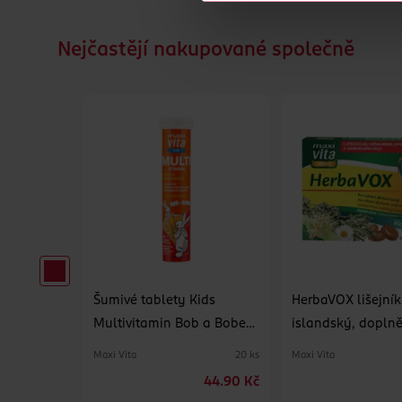
Nejčastějí nakupované společně
 obinadlo
Šumivé tablety Kids
HerbaVOX lišejník
Multivitamin Bob a Bobek,
islandský, doplně
doplněk stravy
Maxi Vita
Maxi Vita
4 m
20 ks
19.90 Kč
44.90 Kč