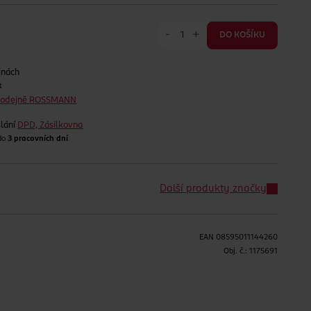
-
+
DO KOŠÍKU
jnách
t
prodejně ROSSMANN
lání
DPD, Zásilkovna
 do
3 pracovních dní
Další produkty značky
EAN
08595011144260
H
Obj. č.:
1175691