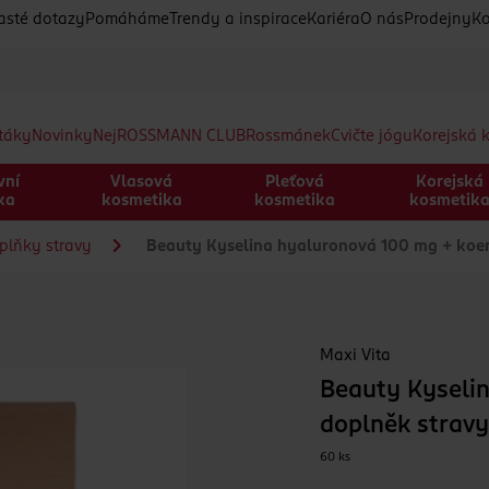
asté dotazy
Pomáháme
Trendy a inspirace
Kariéra
O nás
Prodejny
Ko
etáky
Novinky
Nej
ROSSMANN CLUB
Rossmánek
Cvičte jógu
Korejská 
vní
Vlasová
Pleťová
Korejská
ka
kosmetika
kosmetika
kosmetik
plňky stravy
Beauty Kyselina hyaluronová 100 mg + koe
Maxi Vita
Beauty Kyseli
doplněk strav
60 ks