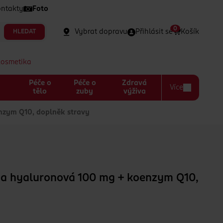
ntakty
Foto
0
Vybrat dopravu
Přihlásit se
Košík
HLEDAT
kosmetika
Péče o
Péče o
Zdravá
Více
a
tělo
zuby
výživa
nzym Q10, doplněk stravy
na hyaluronová 100 mg + koenzym Q10,
y