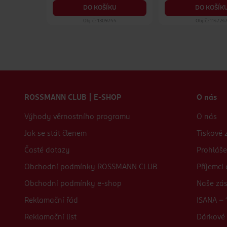
KU
DO KOŠÍKU
DO KOŠÍK
22
Obj. č.: 1309744
Obj. č.: 114724
Zápatí webu
ROSSMANN CLUB | E-SHOP
O nás
Výhody věrnostního programu
O nás
Jak se stát členem
Tiskové 
Časté dotazy
Prohláše
Obchodní podmínky ROSSMANN CLUB
Příjemci
Obchodní podmínky e-shop
Naše zá
Reklamační řád
ISANA - 
Reklamační list
Dárkové 