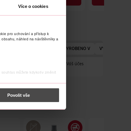
DO KOŠÍKU
DO KOŠÍKU
Více o cookies
Obj. č.: 611893
Obj. č.: 658416
kie pro uchování a přístup k
 obsahu, náhled na návštěvníky a
SA VÝROBCE/DODAVATELE
VYROBENO V
VÝROBCE/DOD
 zářivých barev, díky kterým bude Váš účes
j souhlas můžete kdykoliv změnit
 nést osobní údaje.
Povolit vše