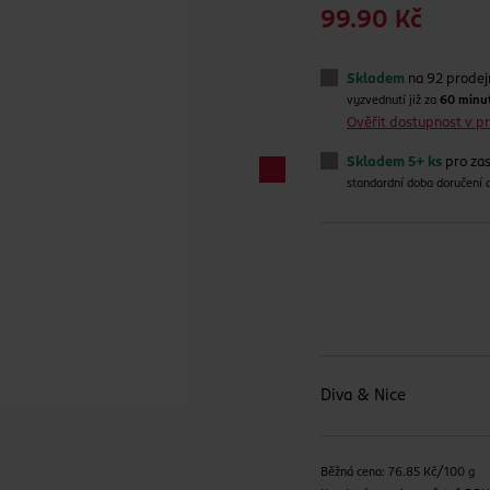
99.90 Kč
Skladem
na 92 prode
vyzvednutí již za
60 minu
Ověřit dostupnost v 
Skladem 5+ ks
pro zas
standardní doba doručení
Diva & Nice
Běžná cena: 76.85 Kč/100 g