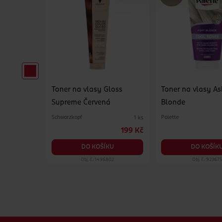
efresh
Toner na vlasy Gloss
Toner na vlasy A
Supreme Červená
Blonde
Schwarzkopf
Palette
150 ml
1 ks
269 Kč
199 Kč
KU
DO KOŠÍKU
DO KOŠÍK
69
Obj. č.: 1496802
Obj. č.: 923675