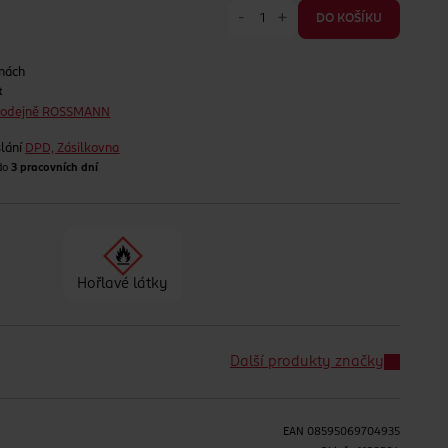
-
+
DO KOŠÍKU
jnách
t
prodejně ROSSMANN
lání
DPD, Zásilkovna
 do
3 pracovních dní
Hořlavé látky
Další produkty značky
EAN
08595069704935