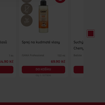
vlasů
Sprej na kudrnaté vlasy
Suchý šampon na v
Cherry
ISANA Professional
Batiste
1 ks
150 ml
54.90 Kč
69.90 Kč
DO KOŠÍKU
DO KOŠÍKU
Obj. č.: 1077896
Obj. č.: 605649