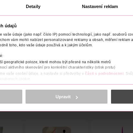
U
DO KOŠÍKU
DO KOŠÍKU
Detaily
Nastavení reklam
4
Obj. č.: 629966
Obj. č.: 629942
ch údajů
vaše údaje (jako např. číslo IP) pomocí technologií, jako např. souborů coo
ychom vám mohli nabízet personalizované reklamy a obsah, měření reklam a
edně toho, kdo vaše údaje používá a k jakým účelům.
NÍ
HMOTNOST
NÁZEV VÝROBCE/DODAVATELE
ADRE
é:
í geografické poloze, které mohou být přesné na několik metrů
nému spreji na vlasy. Vyzkoušejte něco nového a vyberte si z pěti
mocí aktivního skenování pro konkrétní charakteristiky (otisk prstu)
áme vaše osobní údaje, a nastavte si předvolby v
části s podrobnostmi
. Svů
 souborech cookie.
obsahu a reklam, funkcí sociálních médií, analýze návštěvnosti, které mohou
ně osobních údajů.
Upravit
cookies
<