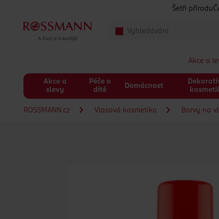
Přeskočit na hlavmní obsah
Šetři přírodu
Č
Akce a l
Akce a
Péče o
Dekorati
Domácnost
slevy
dítě
kosmeti
ROSSMANN.cz
Vlasová kosmetika
Barvy na v