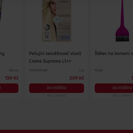
shy
Pečující zesvětlovač vlasů
Štětec na barvení 
Creme Supreme L1++
Schwarzkopf
KillyS
150 ml
1 ks
139 Kč
209 Kč
U
DO KOŠÍKU
DO KOŠÍKU
Obj. č.: 1336412
Obj. č.: 1164923