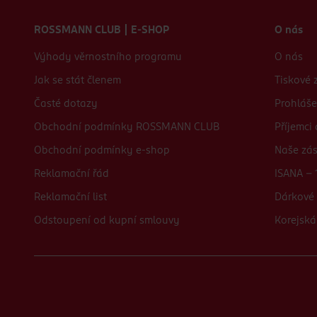
Zápatí webu
ROSSMANN CLUB | E-SHOP
O nás
Výhody věrnostního programu
O nás
Jak se stát členem
Tiskové 
Časté dotazy
Prohláše
Obchodní podmínky ROSSMANN CLUB
Příjemci
Obchodní podmínky e-shop
Naše zá
Reklamační řád
ISANA - 
Reklamační list
Dárkové 
Odstoupení od kupní smlouvy
Korejská