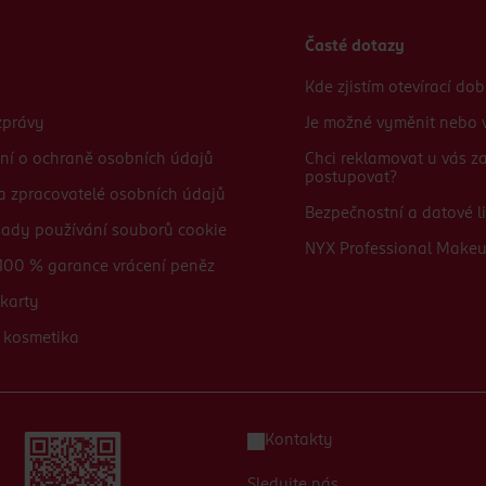
Časté dotazy
Kde zjistím otevírací do
zprávy
Je možné vyměnit nebo v
ní o ochraně osobních údajů
Chci reklamovat u vás 
postupovat?
 a zpracovatelé osobních údajů
Bezpečnostní a datové li
sady používání souborů cookie
NYX Professional Make
100 % garance vrácení peněz
karty
 kosmetika
Kontakty
Sledujte nás