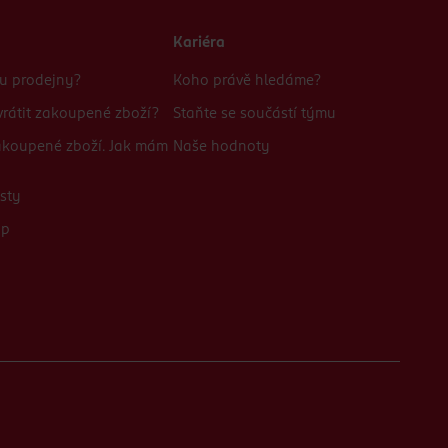
Kariéra
bu prodejny?
Koho právě hledáme?
rátit zakoupené zboží?
Staňte se součástí týmu
zakoupené zboží. Jak mám
Naše hodnoty
sty
up