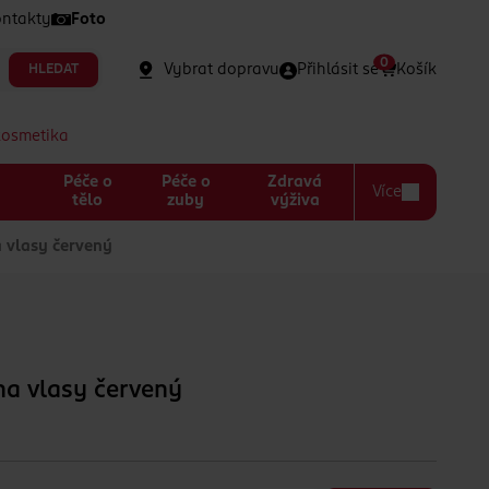
ntakty
Foto
0
Vybrat dopravu
Přihlásit se
Košík
HLEDAT
kosmetika
Péče o
Péče o
Zdravá
Více
a
tělo
zuby
výživa
 vlasy červený
na vlasy červený