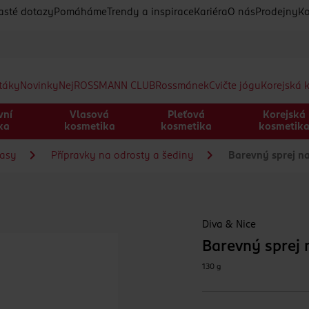
asté dotazy
Pomáháme
Trendy a inspirace
Kariéra
O nás
Prodejny
Ko
etáky
Novinky
Nej
ROSSMANN CLUB
Rossmánek
Cvičte jógu
Korejská 
vní
Vlasová
Pleťová
Korejská
ka
kosmetika
kosmetika
kosmetik
lasy
Přípravky na odrosty a šediny
Barevný sprej na
Diva & Nice
Barevný sprej 
130 g