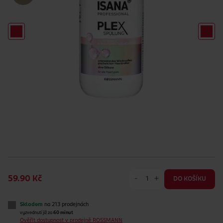
-
+
59.90 Kč
DO KOŠÍKU
Skladem
na 213 prodejnách
vyzvednutí již za
60 minut
Ověřit dostupnost v prodejně ROSSMANN