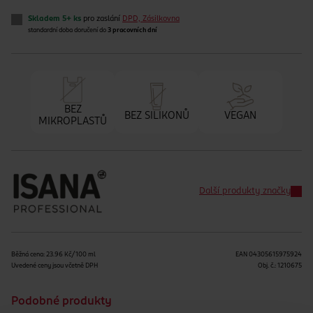
Skladem 5+ ks
pro zaslání
DPD, Zásilkovna
standardní doba doručení do
3 pracovních dní
BEZ
BEZ SILIKONŮ
VEGAN
MIKROPLASTŮ
Další produkty značky
Běžná cena: 23.96 Kč/100 ml
EAN
04305615975924
Uvedené ceny jsou včetně DPH
Obj. č.:
1210675
Podobné produkty