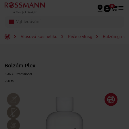
Přeskočit na hlavmní obsah
0
Vlasová kosmetika
Péče o vlasy
Balzámy na v
Balzám Plex
ISANA Professional
250 ml