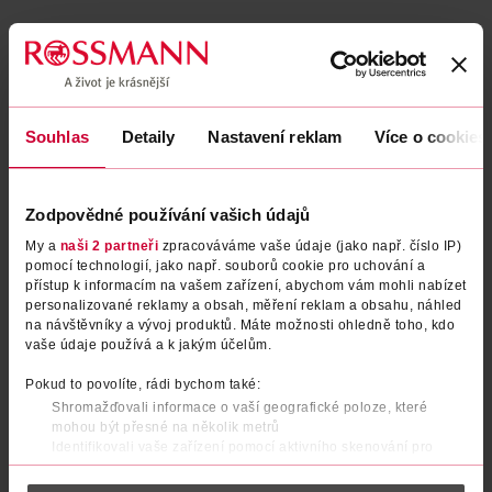
Souhlas
Detaily
Nastavení reklam
Více o cookies
Zodpovědné používání vašich údajů
My a
naši 2 partneři
zpracováváme vaše údaje (jako např. číslo IP)
pomocí technologií, jako např. souborů cookie pro uchování a
Regenerační kondicionér
Balzám Full Resist
přístup k informacím na vašem zařízení, abychom vám mohli nabízet
Express Repair
personalizované reklamy a obsah, měření reklam a obsahu, náhled
na návštěvníky a vývoj produktů. Máte možnosti ohledně toho, kdo
ISANA Professional
Elseve
150 ml
300 ml
vaše údaje používá a k jakým účelům.
79.90 Kč
89.90 Kč
Pokud to povolíte, rádi bychom také:
Shromažďovali informace o vaší geografické poloze, které
DO KOŠÍKU
DO KOŠÍKU
mohou být přesné na několik metrů
Obj. č.: 1377231
Obj. č.: 1230802
Identifikovali vaše zařízení pomocí aktivního skenování pro
konkrétní charakteristiky (otisk prstu)
Zjistěte více o tom, jak zpracováváme vaše osobní údaje, a nastavte