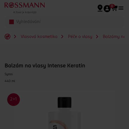
Přeskočit na hlavmní obsah
0
Vlasová kosmetika
Péče o vlasy
Balzámy na v
Balzám na vlasy Intense Keratin
Syoss
440 ml