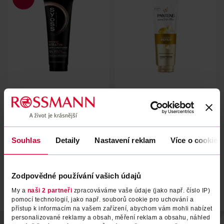
Balzám na vlasy Intense
Kondicionér Pro-V Intensive
Keratin
Repair
Syoss
Pantene
250 ml
275 ml
139 Kč
109 Kč
Souhlas
Detaily
Nastavení reklam
Více o cookies
DO KOŠÍKU
DO KOŠÍKU
Obj. č.: 1093537
Obj. č.: 1276046
Zodpovědné používání vašich údajů
My a
naši 2 partneři
zpracováváme vaše údaje (jako např. číslo IP)
pomocí technologií, jako např. souborů cookie pro uchování a
přístup k informacím na vašem zařízení, abychom vám mohli nabízet
personalizované reklamy a obsah, měření reklam a obsahu, náhled
POPIS
POUŽITÍ
SLOŽENÍ
SKLADOVÁNÍ
TYP VLASŮ