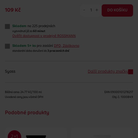
-
+
109 Kč
DO KOŠÍKU
Skladem
na 225 prodejnách
vyzvednutí již za
60 minut
Ověřit dostupnost v prodejně ROSSMANN
Skladem 5+ ks
pro zaslání
DPD, Zásilkovna
standardní doba doručení do
3 pracovních dní
Syoss
Další produkty značky
Běžná cena: 24.77 Kč/100 ml
EAN
09000101278217
Uvedené ceny jsou včetně DPH
Obj. č.:
1000849
Podobné produkty