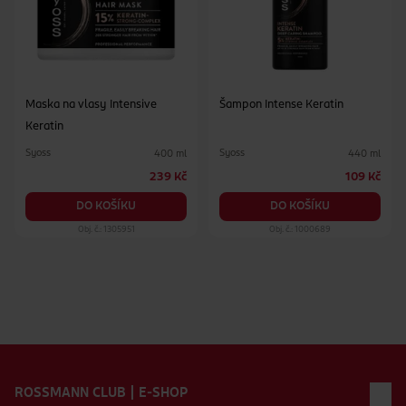
Maska na vlasy Intensive
Šampon Intense Keratin
Keratin
Syoss
Syoss
400 ml
440 ml
239 Kč
109 Kč
DO KOŠÍKU
DO KOŠÍKU
Obj. č.: 1305951
Obj. č.: 1000689
Zápatí webu
ROSSMANN CLUB | E-SHOP