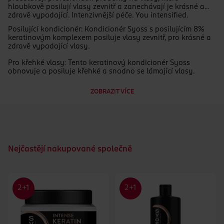
hloubkově posilují vlasy zevnitř a zanechávají je krásné a
zdravě vypadající. Intenzivnější péče. You intensified.
Posilující kondicionér: Kondicionér Syoss s posilujícím 8%
keratinovým komplexem posiluje vlasy zevnitř, pro krásné a
zdravě vypadající vlasy.
Pro křehké vlasy: Tento keratinový kondicionér Syoss
obnovuje a posiluje křehké a snadno se lámající vlasy.
Posilující keratinový komplex: Tento kondicionér Syoss
ZOBRAZIT VÍCE
uhlazuje křehké vlasy a usnadňuje jejich rozčesávání a
zároveň doplňuje vlasům ztracený keratin pro až 10× silnější
vlasy.
Profesionální výkon: Syoss produkty na vlasy, s více než
45letou kadeřnickou historií, jsou navrženy pro
profesionální výkon.
Nejčastějí nakupované společně