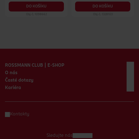
DO KOŠÍKU
DO KOŠÍKU
Obj. č.: 1098662
Obj. č.: 1328103
Zápatí webu
ROSSMANN CLUB | E-SHOP
O nás
Časté dotazy
Kariéra
Kontakty
Sledujte nás