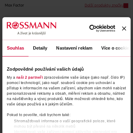
Max Factor
Další produkty značky
Běžná cena: 249.17 Kč/10 ml
EAN
03616306168879
CLUB cena: 174.17 Kč/10 ml
Obj. č.:
1306781
Uvedené ceny jsou včetně DPH
Souhlas
Detaily
Nastavení reklam
Více o cookies
Podobné produkty
Zodpovědné používání vašich údajů
My a
naši 2 partneři
zpracováváme vaše údaje (jako např. číslo IP)
pomocí technologií, jako např. souborů cookie pro uchování a
přístup k informacím na vašem zařízení, abychom vám mohli nabízet
personalizované reklamy a obsah, měření reklam a obsahu, náhled
na návštěvníky a vývoj produktů. Máte možnosti ohledně toho, kdo
vaše údaje používá a k jakým účelům.
Pokud to povolíte, rádi bychom také:
Shromažďovali informace o vaší geografické poloze, které
mohou být přesné na několik metrů
Balzám na rty Lip Enhancer 50
Balzám na rty Lip Enhancer 40
Identifikovali vaše zařízení pomocí aktivního skenování pro