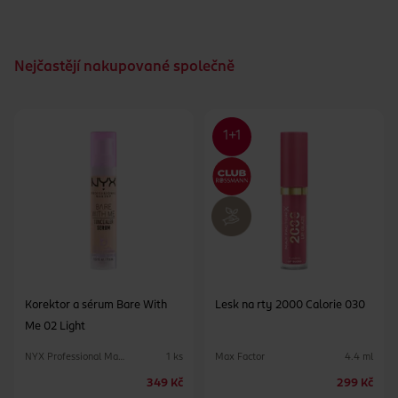
Nejčastějí nakupované společně
Korektor a sérum Bare With
Lesk na rty 2000 Calorie 030
Me 02 Light
NYX Professional Makeup
Max Factor
1 ks
4.4 ml
349 Kč
299 Kč