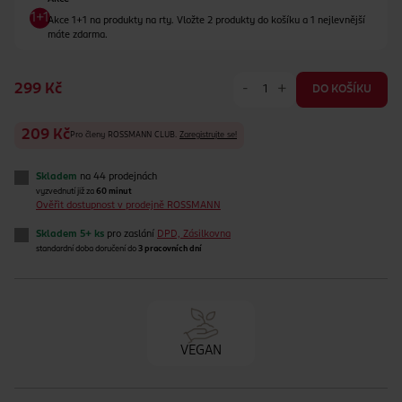
Akce 1+1 na produkty na rty. Vložte 2 produkty do košíku a 1 nejlevnější
máte zdarma.
-
+
299 Kč
DO KOŠÍKU
209 Kč
Pro členy ROSSMANN CLUB.
Zaregistrujte se!
Skladem
na 44 prodejnách
vyzvednutí již za
60 minut
Ověřit dostupnost v prodejně ROSSMANN
Skladem 5+ ks
pro zaslání
DPD, Zásilkovna
standardní doba doručení do
3 pracovních dní
VEGAN