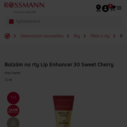
Přeskočit na hlavmní obsah
0
Dekorativní kosmetika
Rty
Péče o rty
Bal
Balzám na rty Lip Enhancer 30 Sweet Cherry
Max Factor
12 ml