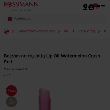
Přeskočit na hlavmní obsah
0
Dekorativní kosmetika
Rty
Péče o rty
Bal
Balzám na rty Jelly Lip Oil Watermelon Crush
Red
Makeup Revolution
2.4 g