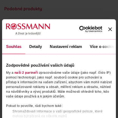
Podobné produkty
Souhlas
Detaily
Nastavení reklam
Více o cookies
Zodpovědné používání vašich údajů
My a
naši 2 partneři
zpracováváme vaše údaje (jako např. číslo IP)
pomocí technologií, jako např. souborů cookie pro uchování a
Balzám na rty Miracle 107
Balzám na rty Miracle 104
přístup k informacím na vašem zařízení, abychom vám mohli nabízet
personalizované reklamy a obsah, měření reklam a obsahu, náhled
na návštěvníky a vývoj produktů. Máte možnosti ohledně toho, kdo
Gabriella Salvete
Gabriella Salvete
1 ks
1 ks
vaše údaje používá a k jakým účelům.
159 Kč
159 Kč
Pokud to povolíte, rádi bychom také:
DO KOŠÍKU
DO KOŠÍKU
Shromažďovali informace o vaší geografické poloze, které
Obj. č.: 1374667
Obj. č.: 948272
mohou být přesné na několik metrů