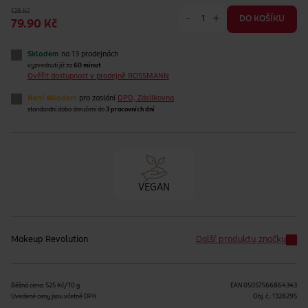
126 Kč
-
+
DO KOŠÍKU
79.90 Kč
Skladem
na 13 prodejnách
vyzvednutí již za
60 minut
Ověřit dostupnost v prodejně ROSSMANN
Není skladem
pro zaslání
DPD, Zásilkovna
standardní doba doručení do
3 pracovních dní
VEGAN
Makeup Revolution
Další produkty značky
Běžná cena: 525 Kč/10 g
EAN
05057566864343
Uvedené ceny jsou včetně DPH
Obj. č.:
1328295