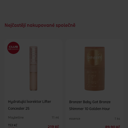
Nejčastějí nakupované společně
Hydratující korektor Lifter
Bronzer Baby Got Bronze
Concealer 25
Shimmer 10 Golden Hour
Maybelline
11 ml
essence
1 ks
153 Kč
219 Kč
89.90 Kč