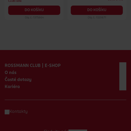
CLUB cena
DO KOŠÍKU
DO KOŠÍKU
Obj. č.: 1375664
Obj. č.: 1320671
Zápatí webu
ROSSMANN CLUB | E-SHOP
O nás
Časté dotazy
Kariéra
Kontakty