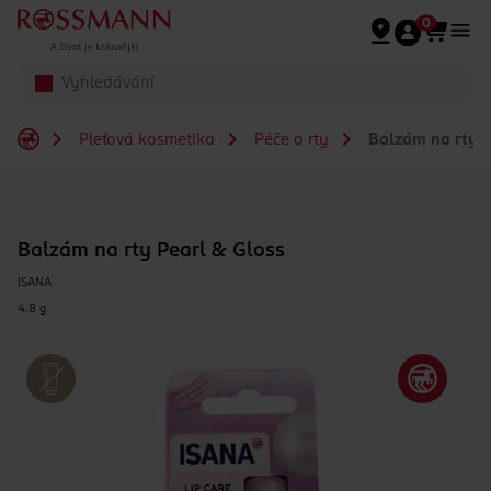
Přeskočit na hlavmní obsah
0
Pleťová kosmetika
Péče o rty
Balzám na rty P
Balzám na rty Pearl & Gloss
ISANA
4.8 g