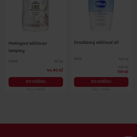
Dvoufázový odličovač očí
Peelingové odličovací
tampony
Mixa
125 ml
ISANA
40 ks
129 Kč
44.90 Kč
119 Kč
DO KOŠÍKU
DO KOŠÍKU
Obj. č.: 796101
Obj. č.: 273541
Zápatí webu