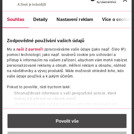
Uvedené ceny jsou včetně DPH
Obj. č.:
1222029
Podobné produkty
Souhlas
Detaily
Nastavení reklam
Více o cookies
Zodpovědné používání vašich údajů
My a
naši 2 partneři
zpracováváme vaše údaje (jako např. číslo IP)
pomocí technologií, jako např. souborů cookie pro uchování a
přístup k informacím na vašem zařízení, abychom vám mohli nabízet
personalizované reklamy a obsah, měření reklam a obsahu, náhled
na návštěvníky a vývoj produktů. Máte možnosti ohledně toho, kdo
vaše údaje používá a k jakým účelům.
Pokud to povolíte, rádi bychom také:
Shromažďovali informace o vaší geografické poloze, které
Balzám na rty Classic
Balzám na rty Aloe vera
mohou být přesné na několik metrů
Identifikovali vaše zařízení pomocí aktivního skenování pro
konkrétní charakteristiky (otisk prstu)
ISANA
ISANA
4.8 g
4.8 g
Zjistěte více o tom, jak zpracováváme vaše osobní údaje, a nastavte
Povolit vše
24.90 Kč
24.90 Kč
si předvolby v
části s podrobnostmi
. Svůj souhlas můžete kdykoliv
změnit nebo odvolat v části Prohlášení o souborech cookie.
DO KOŠÍKU
DO KOŠÍKU