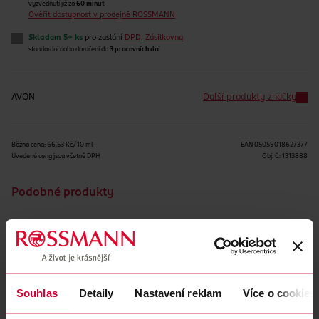
vyzvednutí již za
60 minut
Ověřit dostupnost v prodejně ROSSMANN
Skladem 5+ ks
pro zaslání
DPD, Zásilkovna
standardní doba doručení do
3 pracovních dní
AVON
Další produkty značky
Běžná cena: 66.53 Kč/10 ml
EAN
05059018627377
Uvedené ceny jsou včetně DPH
Obj. č.:
1313888
Podobné produkty
Souhlas
Detaily
Nastavení reklam
Více o cookies