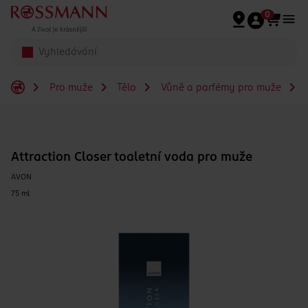
Přeskočit na hlavmní obsah
0
Pro muže
Tělo
Vůně a parfémy pro muže
Attraction Closer toaletní voda pro muže
AVON
75 ml