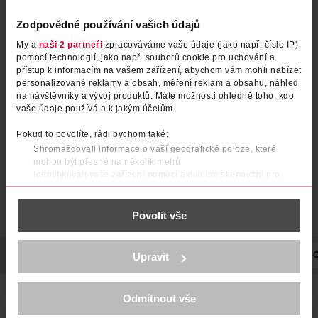
Zodpovědné používání vašich údajů
My a
naši 2 partneři
zpracováváme vaše údaje (jako např. číslo IP)
pomocí technologií, jako např. souborů cookie pro uchování a
Seductive toaletní voda pro
Attraction toaletní voda pro
přístup k informacím na vašem zařízení, abychom vám mohli nabízet
muže
muže
personalizované reklamy a obsah, měření reklam a obsahu, náhled
na návštěvníky a vývoj produktů. Máte možnosti ohledně toho, kdo
Guess
50 ml
AVON
75 ml
vaše údaje používá a k jakým účelům.
559 Kč
799 Kč
499 Kč
CLUB cena
Pokud to povolíte, rádi bychom také:
DO KOŠÍKU
DO KOŠÍKU
Shromažďovali informace o vaší geografické poloze, které
mohou být přesné na několik metrů
Obj. č.: 289863
Obj. č.: 1385182
Identifikovali vaše zařízení pomocí aktivního skenování pro
konkrétní charakteristiky (otisk prstu)
Zjistěte více o tom, jak zpracováváme vaše osobní údaje, a nastavte
Povolit vše
si předvolby v
části s podrobnostmi
. Svůj souhlas můžete kdykoliv
změnit nebo odvolat v části Prohlášení o souborech cookie.
K provozu stránek, personalizaci obsahu a reklam, funkcí sociálních
POPIS
POUŽITÍ
SLOŽENÍ
Upravit
OBJEM
NÁZEV VÝROBCE/DO
médií, analýze návštěvnosti, které mohou nést osobní údaje.
Více najdete v
prohlášení o ochraně osobních údajů.
Medový nektar v kombinaci se sametovou broskví svádí a
Odmítnout vše
Děkujeme za pochopení. >
více o cookies
<
osvěžuje, zatímco bohatá, dřevitá ambra zanechává jemný
dojem