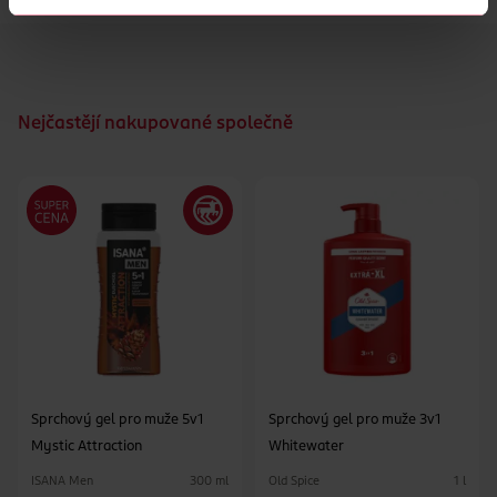
Nejčastějí nakupované společně
Sprchový gel pro muže 5v1
Sprchový gel pro muže 3v1
Mystic Attraction
Whitewater
ISANA Men
Old Spice
300 ml
1 l