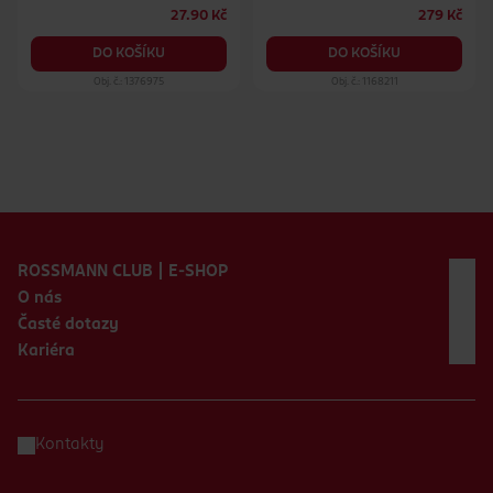
27.90 Kč
279 Kč
DO KOŠÍKU
DO KOŠÍKU
Obj. č.: 1376975
Obj. č.: 1168211
Zápatí webu
ROSSMANN CLUB | E-SHOP
O nás
Časté dotazy
Kariéra
Kontakty