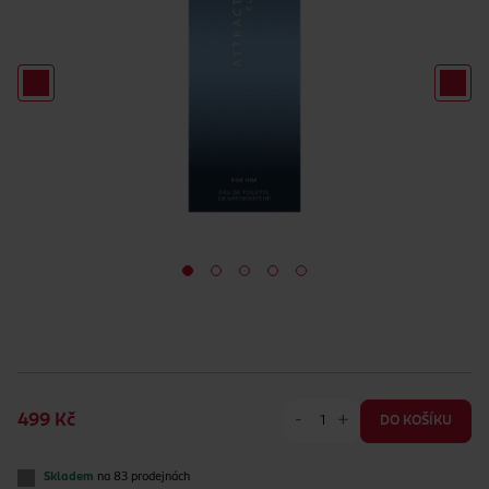
-
+
499 Kč
DO KOŠÍKU
Skladem
na 83 prodejnách