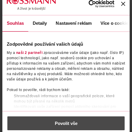
Souhlas
Detaily
Nastavení reklam
Více o cookies
Zodpovědné používání vašich údajů
My a
naši 2 partneři
zpracováváme vaše údaje (jako např. číslo IP)
pomocí technologií, jako např. souborů cookie pro uchování a
Antiperspirant sprej pro muže
Antiperspirant sprej pro muže
přístup k informacím na vašem zařízení, abychom vám mohli nabízet
personalizované reklamy a obsah, měření reklam a obsahu, náhled
Sport Defence
Fresh Endurance
na návštěvníky a vývoj produktů. Máte možnosti ohledně toho, kdo
vaše údaje používá a k jakým účelům.
Rexona
adidas
200 ml
150 ml
89.90 Kč
89.90 Kč
Pokud to povolíte, rádi bychom také:
Shromažďovali informace o vaší geografické poloze, které
DO KOŠÍKU
DO KOŠÍKU
mohou být přesné na několik metrů
Identifikovali vaše zařízení pomocí aktivního skenování pro
Obj. č.: 1245981
Obj. č.: 505925
konkrétní charakteristiky (otisk prstu)
Zjistěte více o tom, jak zpracováváme vaše osobní údaje, a nastavte
Povolit vše
si předvolby v
části s podrobnostmi
. Svůj souhlas můžete kdykoliv
změnit nebo odvolat v části Prohlášení o souborech cookie.