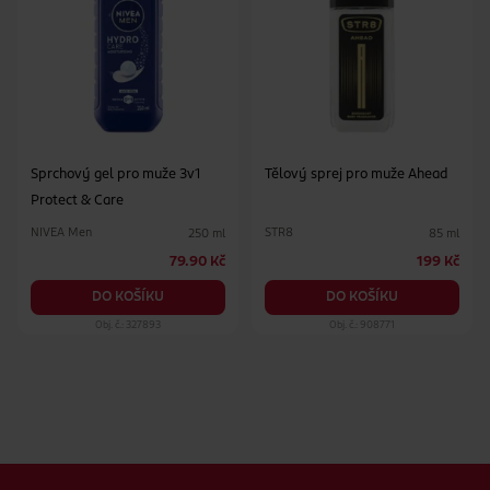
Sprchový gel pro muže 3v1
Tělový sprej pro muže Ahead
Protect & Care
NIVEA Men
STR8
250 ml
85 ml
79.90 Kč
199 Kč
DO KOŠÍKU
DO KOŠÍKU
Obj. č.: 327893
Obj. č.: 908771
Zápatí webu