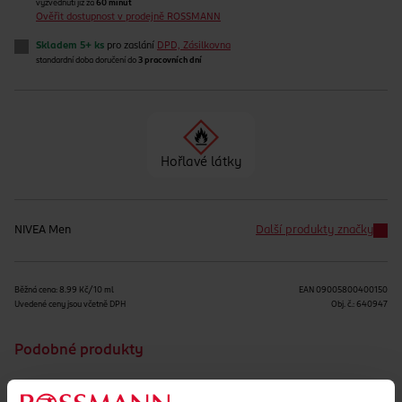
vyzvednutí již za
60 minut
Ověřit dostupnost v prodejně ROSSMANN
Skladem 5+ ks
pro zaslání
DPD, Zásilkovna
standardní doba doručení do
3 pracovních dní
Hořlavé látky
NIVEA Men
Další produkty značky
Běžná cena: 8.99 Kč/10 ml
EAN
09005800400150
Uvedené ceny jsou včetně DPH
Obj. č.:
640947
Podobné produkty