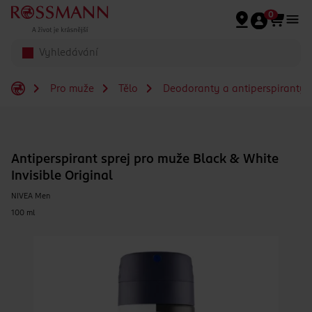
Přeskočit na hlavmní obsah
0
Pro muže
Tělo
Deodoranty a antiperspiranty 
Antiperspirant sprej pro muže Black & White
Invisible Original
NIVEA Men
100 ml