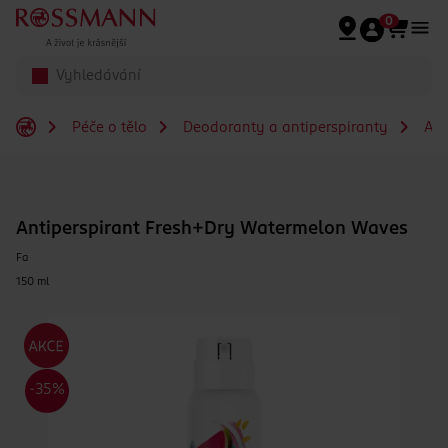
Přeskočit na hlavmní obsah
0
Péče o tělo
Deodoranty a antiperspiranty
Ant
Antiperspirant Fresh+Dry Watermelon Waves
Fa
150 ml