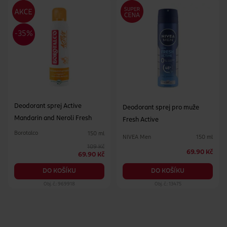
Deodorant sprej Active
Deodorant sprej pro muže
Mandarin and Neroli Fresh
Fresh Active
Borotalco
150 ml
NIVEA Men
150 ml
109 Kč
69.90 Kč
69.90 Kč
DO KOŠÍKU
DO KOŠÍKU
Obj. č.: 969918
Obj. č.: 13475