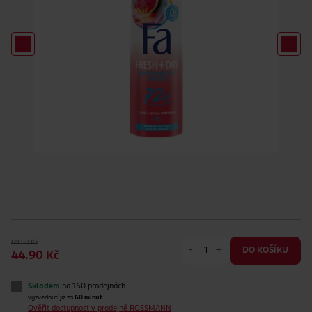
69.90 Kč
-
+
DO KOŠÍKU
44.90 Kč
Skladem
na 160 prodejnách
vyzvednutí již za
60 minut
Ověřit dostupnost v prodejně ROSSMANN