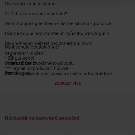
Osvěžující vůně melounu
Až 72h ochrana bez alkoholu*
Dermatologicky testované, šetrné složení k pokožce
Účinně bojuje proti bakteriím způsobujícím zápach
Dlouhotrvající svěžest bez zanechání skvrn
Neobsahuje ethylalkohol.*
Veganské** složení
* Ethylalkohol.
Objem: 150 ml
** Bez složek živočišného původu.
*** Kromě rozprašovací hlavice.
Bez alkoholu
**** Recyklovatelnost závisí na místní infrastruktuře.
ZOBRAZIT VÍCE
Nejčastějí nakupované společně