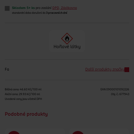
Skladem 5+ ks
pro zaslání
DPD, Zásilkovna
standardní doba doručení do
3 pracovních dní
Hořlavé látky
Fa
Další produkty značky
Běžná cena: 46.60 Kč/100 ml
EAN
09000101092226
Akční cena: 29.93 Kč/100 ml
Obj. č.:
677943
Uvedené ceny jsou včetně DPH
Podobné produkty