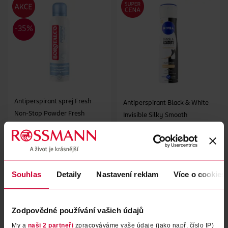
Antiperspirant sprej Fresh
Antiperspirant Black & White
Non-Stop Powder Fresh
Invisible Silky Smooth
Borotalco
150 ml
NIVEA
150 ml
109 Kč
59.90 Kč
69.90 Kč
DO KOŠÍKU
DO KOŠÍKU
Souhlas
Detaily
Nastavení reklam
Více o cookies
Obj. č.: 1334777
Obj. č.: 894142
Zodpovědné používání vašich údajů
My a
naši 2 partneři
zpracováváme vaše údaje (jako např. číslo IP)