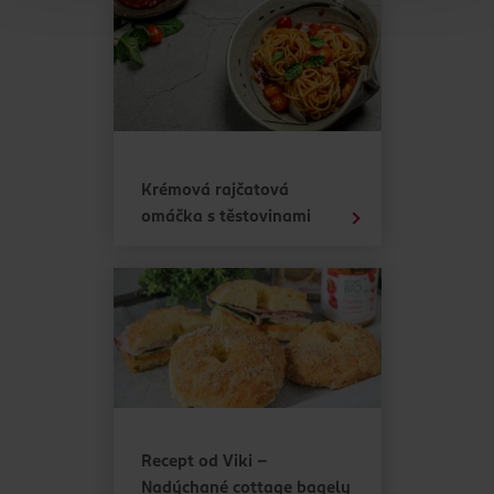
Děkujeme za pochopení. >
více o cookies
<
Krémová rajčatová
omáčka s těstovinami
Recept od Viki -
Nadýchané cottage bagely