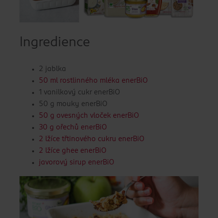
Ingredience
2 jablka
50 ml rostlinného mléka enerBiO
1 vanilkový cukr enerBiO
50 g mouky enerBiO
50 g ovesných vloček enerBiO
30 g ořechů enerBiO
2 lžíce třtinového cukru enerBiO
2 lžíce ghee enerBiO
javorový sirup enerBiO