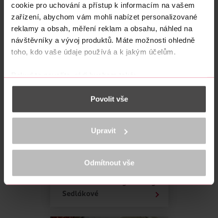
javorovým sirupem enerBio.
cookie pro uchování a přístup k informacím na vašem
zařízení, abychom vám mohli nabízet personalizované
reklamy a obsah, měření reklam a obsahu, náhled na
Sdílet na Facebooku
návštěvníky a vývoj produktů. Máte možnosti ohledně
toho, kdo vaše údaje používá a k jakým účelům.
Pokud to povolíte, rádi bychom také:
Další články z kategorie Recepty
Shromažďovali informace o vaší geografické
Povolit vše
poloze, které mohou být přesné na několik metrů
Identifikovali vaše zařízení pomocí aktivního
skenování pro konkrétní charakteristiky (otisk prstu)
Upravit
Zjistěte více o tom, jak zpracováváme vaše osobní
údaje, a nastavte si předvolby v
části s podrobnostmi
.
Svůj souhlas můžete kdykoliv změnit nebo odvolat v
Odmítnout vše
části Prohlášení o souborech cookie.
Vanilkové rohlíčky od Báry
K provozu stránek, personalizaci obsahu a reklam, funkcí sociálních
Sedlákové
médií, analýze návštěvnosti, které mohou nést osobní údaje.
Více najdete v
prohlášení o ochraně osobních údajů.