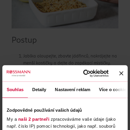
Postup
Jablka oloupejte, zbavte jádřinců, nakrájejte na
menší kostičky a dejte do zapékací mističky.
Nyní přidejte vanilkový cukr a rostlinné mléko a
promíchejte společně s jablky.
V misce smíchejte mouku, ovesné vločky,
Souhlas
Detaily
Nastavení reklam
Více o cookies
třtinový cukr, nasekané ořechy a ghee máslo.
Vytvořenou drobenkou posypejte jablka a dejte
péct do předem vyhřáté trouby na 200°C na 20
Zodpovědné používání vašich údajů
minut.
My a
naši 2 partneři
zpracováváme vaše údaje (jako
TIP: Crumble chutná nejlépe ještě teplý politý
např. číslo IP) pomocí technologií, jako např. souborů