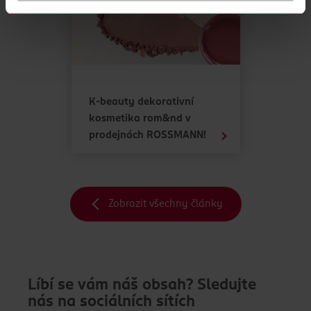
K provozu stránek, personalizaci obsahu a reklam, funkcí sociálních
médií, analýze návštěvnosti, které mohou nést osobní údaje.
Více najdete v
prohlášení o ochraně osobních údajů.
Děkujeme za pochopení. >
více o cookies
<
K-beauty dekorativní
kosmetika rom&nd v
prodejnách ROSSMANN!
Zobrazit všechny články
Líbí se vám náš obsah? Sledujte
nás na sociálních sítích