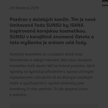
29. července 2019
Pozdrav z dalekých končin. Tím je nová
limitovaná řada SUNSU by ISANA
inspirovaná korejskou kosmetikou.
SUNSU v korejštině znamená čistota a
tato myšlenka je srdcem celé řady.
Korejská kosmetika se v poslední době stala
fenoménem a velkým trendem. Není divu. Korejská
kosmetika totiž vlastní klíč ke krásné pokožce. Jejich
výrobky se vyznačují přírodními a vysoce účinnými
ingrediencemi, sahajícími až do dávných asijských
tradic a využívajícími k výrobě materiály jako
brambory či chia semínka. To vše spojené úctou
k pokožce.