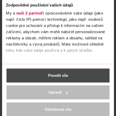
Zodpovědné používání vašich údajů
My a
naši 2 partneři
zpracováváme vaše údaje (jako
např. číslo IP) pomocí technologií, jako např. souborů
cookie pro uchování a přístup k informacím na vašem
Hair in Balance znamená
zařízení, abychom vám mohli nabízet personalizované
hladké a lesklé vlasy
reklamy a obsah, měření reklam a obsahu, náhled na
návštěvníky a vývoj produktů. Máte možnosti ohledně
toho, kdo vaše údaje používá a k jakým účelům.
Pokud to povolíte, rádi bychom také:
Shromažďovali informace o vaší geografické
Povolit vše
poloze, které mohou být přesné na několik metrů
Identifikovali vaše zařízení pomocí aktivního
skenování pro konkrétní charakteristiky (otisk prstu)
Jsem SoulMatte, Nice to
Upravit
Zjistěte více o tom, jak zpracováváme vaše osobní
Matte You
údaje, a nastavte si předvolby v
části s podrobnostmi
.
Svůj souhlas můžete kdykoliv změnit nebo odvolat v
Odmítnout vše
části Prohlášení o souborech cookie.