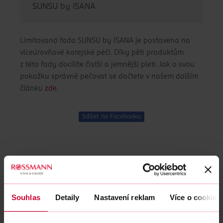
SUNSU by ISANA
Limitovaná řada SUNSU by ISANA je postavena na
víceúrovňové korejské péči. Díky pěti produktům
z této řady docílíte čistší a jemnější pleti. Jak o svou
pokožku správně pečovat se dočtete v našem dalším
článku
zde
.
Sdílet na Facebooku
Další články z kategorie Novinky
Souhlas
Detaily
Nastavení reklam
Více o cookies