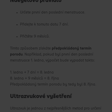
Naegelovo pravidlo
Určete první den poslední menstruace.
Přidejte k tomuto datu 7 dní.
Přičtěte 9 měsíců.
Tímto způsobem získáte
předpokládaný termín
porodu
. Například, pokud byl první den poslední
menstruace 1. ledna, výpočet bude vypadat takto:
1. ledna + 7 dní = 8. ledna
8. ledna + 9 měsíců = 8. října
Předpokládaný termín porodu by tedy byl 8. října.
Ultrazvukové vyšetření
Ultrazvuk je jednou z nejpřesnějších metod pro určení