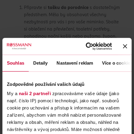
Připravte si
tašku do porodnice
s dostatečným
předstihem. Měla by obsahovat všechny
nezbytnosti pro vás i pro vaše miminko. Sbalte
si oblečení na převlečení, toaletní potřeby,
pohodlnou noční košili nebo pyžamo, župan,
pantofle,
kojící pomůcky
a podprsenku,
jednorázové kalhotky,
porodnické vložky
a
základní hygienické potřeby. Pro miminko
Souhlas
Detaily
Nastavení reklam
Více o cookies
nezapomeňte na oblečení na cestu domů,
plenky
a dětskou deku.
Zodpovědné používání vašich údajů
Promluvte si se svým lékařem nebo porodní
My a
naši 2 partneři
zpracováváme vaše údaje (jako
asistentkou o svých přáních a očekáváních
např. číslo IP) pomocí technologií, jako např. souborů
ohledně porodu. Můžete vytvořit
porodní plán
,
cookie pro uchování a přístup k informacím na vašem
který zahrnuje třeba management bolesti,
zařízení, abychom vám mohli nabízet personalizované
pohyb během porodu, přítomnost partnera či
reklamy a obsah, měření reklam a obsahu, náhled na
jiné podpůrné osoby a další důležité aspekty,
návštěvníky a vývoj produktů. Máte možnosti ohledně
které by mohly ovlivnit vaší pohodu a pohodlí.