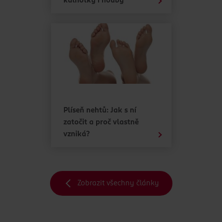
kalhotky i houby
Plíseň nehtů: Jak s ní
zatočit a proč vlastně
vzniká?
Zobrazit všechny články