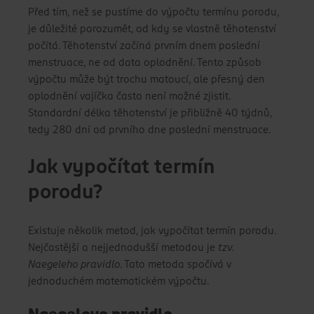
Před tím, než se pustíme do výpočtu termínu porodu,
je důležité porozumět, od kdy se vlastně těhotenství
počítá. Těhotenství začíná prvním dnem poslední
menstruace, ne od data oplodnění. Tento způsob
výpočtu může být trochu matoucí, ale přesný den
oplodnění vajíčka často není možné zjistit.
Standardní délka těhotenství je přibližně 40 týdnů,
tedy 280 dní od prvního dne poslední menstruace.
Jak vypočítat termín
porodu?
Existuje několik metod, jak vypočítat termín porodu.
Nejčastější a nejjednodušší metodou je
tzv.
Naegeleho pravidlo
. Tato metoda spočívá v
jednoduchém matematickém výpočtu.