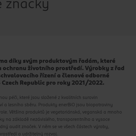
é značky
áma díky svým produktovým řadám, které
 ochranu životního prostředí. Výrobky z řad
chvalovacího řízení a členové odborné
S Czech Republic pro roky 2021/2022.
ou péči, které jsou složené z kvalitních surovin
í a lesního sběru. Produkty enerBiO jsou biopotraviny
trole. Většina produktů je vegetariánská, veganská a mnoho
ky na základě nezávislého, transparentního a vysoce
adný audit značek. V něm se ve všech částech výroby,
prostředí
a udržitelný rozvoj.