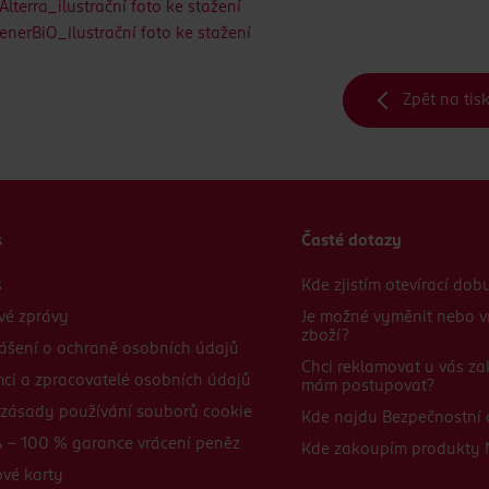
Alterra_ilustrační foto ke stažení
enerBiO_ilustrační foto ke stažení
Zpět na tis
s
Časté dotazy
s
Kde zjistím otevírací do
vé zprávy
Je možné vyměnit nebo v
zboží?
ášení o ochraně osobních údajů
Chci reklamovat u vás za
mci a zpracovatelé osobních údajů
mám postupovat?
zásady používání souborů cookie
Kde najdu Bezpečnostní a
 - 100 % garance vrácení peněz
Kde zakoupím produkty
vé karty