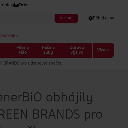
ntakty
Foto
HLEDAT
Přihlásit se
kosmetika
Péče o
Péče o
Zdravá
Více
a
tělo
zuby
výživa
EN BRANDS pro udržitelné značky
enerBiO obhájily
 GREEN BRANDS pro