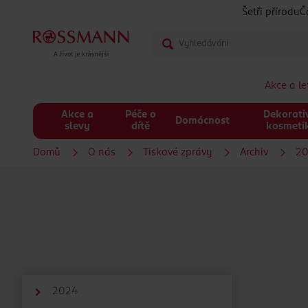
Šetři přírodu
Č
Akce a l
Akce a
Péče o
Dekorati
Domácnost
slevy
dítě
kosmeti
Domů
O nás
Tiskové zprávy
Archiv
20
2024