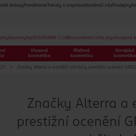
asté dotazy
Pomáháme
Trendy a inspirace
Kariéra
O nás
Prodejny
Ko
etáky
Novinky
Nej
ROSSMANN CLUB
Rossmánek
Cvičte jógu
Korejská 
vní
Vlasová
Pleťová
Korejská
ka
kosmetika
kosmetika
kosmetik
21
Značky Alterra a enerBiO obhájily prestižní ocenění GRE
Značky Alterra a 
prestižní ocenění