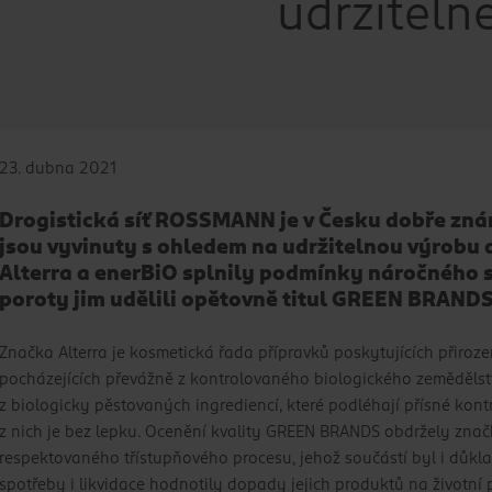
udržiteln
23. dubna 2021
Drogistická síť ROSSMANN je v Česku dobře zn
jsou vyvinuty s ohledem na udržitelnou výrobu a
Alterra a enerBiO splnily podmínky náročného s
poroty jim udělili opětovně titul GREEN BRAND
Značka Alterra je kosmetická řada přípravků poskytujících přirozen
pocházejících převážně z kontrolovaného biologického zemědělstv
z biologicky pěstovaných ingrediencí, které podléhají přísné kon
z nich je bez lepku. Ocenění kvality GREEN BRANDS obdržely znač
respektovaného třístupňového procesu, jehož součástí byl i důkl
spotřeby i likvidace hodnotily dopady jejich produktů na životní 