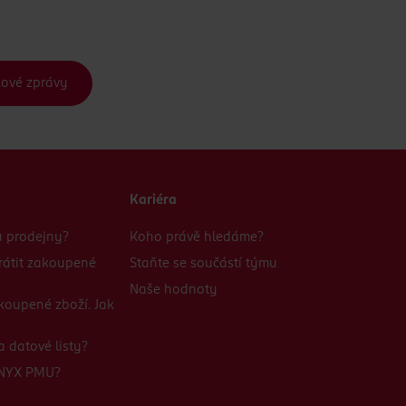
kové zprávy
Kariéra
bu prodejny?
Koho právě hledáme?
rátit zakoupené
Staňte se součástí týmu
Naše hodnoty
koupené zboží. Jak
 datové listy?
 NYX PMU?