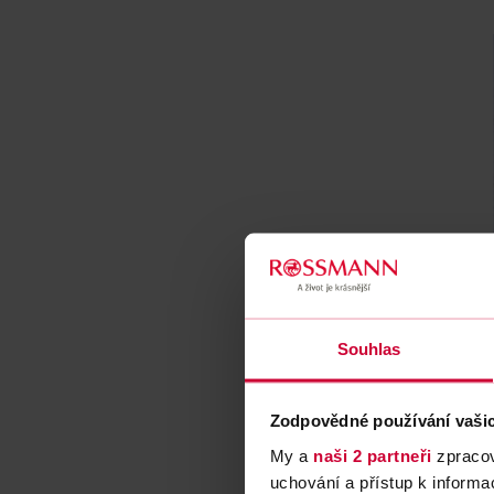
Souhlas
Zodpovědné používání vaši
My a
naši 2 partneři
zpracov
uchování a přístup k inform