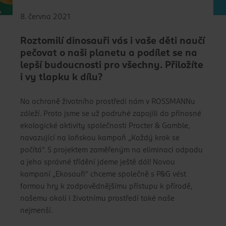
8. června 2021
Roztomilí dinosauři vás i vaše děti naučí
pečovat o naši planetu a podílet se na
lepší budoucnosti pro všechny. Přiložíte
i vy tlapku k dílu?
Na ochraně životního prostředí nám v ROSSMANNu
záleží. Proto jsme se už podruhé zapojili do přínosné
ekologické aktivity společnosti Procter & Gamble,
navazující na loňskou kampaň „Každý krok se
počítá“. S projektem zaměřeným na eliminaci odpadu
a jeho správné třídění jdeme ještě dál! Novou
kampaní „Ekosauři“ chceme společně s P&G vést
formou hry k zodpovědnějšímu přístupu k přírodě,
našemu okolí i životnímu prostředí také naše
nejmenší.