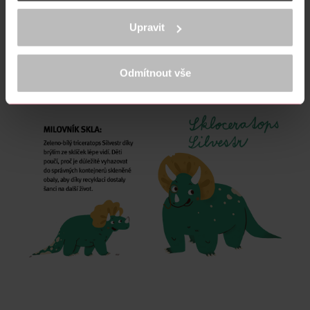
Identifikovali vaše zařízení pomocí aktivního
skenování pro konkrétní charakteristiky (otisk prstu)
Upravit
Zjistěte více o tom, jak zpracováváme vaše osobní
údaje, a nastavte si předvolby v
části s podrobnostmi
.
Svůj souhlas můžete kdykoliv změnit nebo odvolat v
Odmítnout vše
části Prohlášení o souborech cookie.
K provozu stránek, personalizaci obsahu a reklam, funkcí sociálních
médií, analýze návštěvnosti, které mohou nést osobní údaje.
Více najdete v
prohlášení o ochraně osobních údajů.
Děkujeme za pochopení. >
více o cookies
<