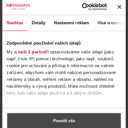
Souhlas
Detaily
Nastavení reklam
Více o cookies
Zodpovědné používání vašich údajů
My a
naši 2 partneři
zpracováváme vaše údaje (jako
např. číslo IP) pomocí technologií, jako např. souborů
cookie pro uchování a přístup k informacím na vašem
zařízení, abychom vám mohli nabízet personalizované
reklamy a obsah, měření reklam a obsahu, náhled na
návštěvníky a vývoj produktů. Máte možnosti ohledně
toho, kdo vaše údaje používá a k jakým účelům.
Pokud to povolíte, rádi bychom také:
Shromažďovali informace o vaší geografické
Povolit vše
poloze, které mohou být přesné na několik metrů