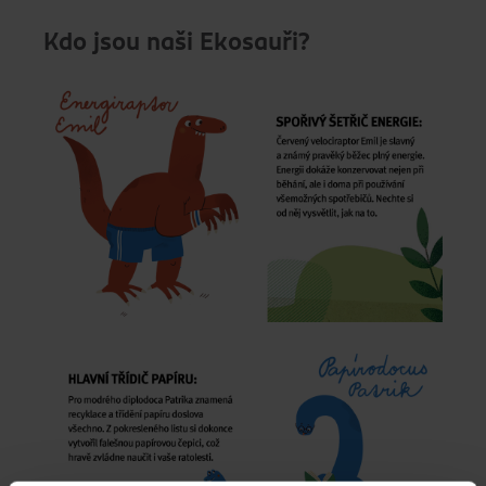
Kdo jsou naši Ekosauři?