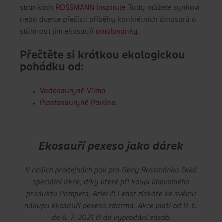
stránkách
ROSSMANN Inspiruje
. Tady můžete synkovi
nebo dcerce přečísti příběhy konkrétních dinosarů a
stáhnout jim ekosauří
omalovánky
.
Přečtěte si krátkou ekologickou
pohádku od:
Vodosauryně Vilma
Plastosauryně Pavlína
Ekosauří pexeso jako dárek
V našich prodejnách pak pro členy Rossmánku čeká
speciální akce, díky které při koupi libovolného
produktu Pampers, Ariel či Lenor získáte ke svému
nákupu ekosauří pexeso zdarma. Akce platí od 9. 6.
do 6. 7. 2021 či do vyprodání zásob.