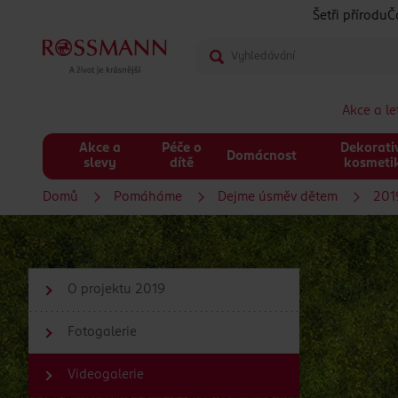
Šetři přírodu
Č
Akce a l
Akce a
Péče o
Dekorati
Domácnost
slevy
dítě
kosmeti
Domů
Pomáháme
Dejme úsměv dětem
201
O projektu 2019
Fotogalerie
Videogalerie