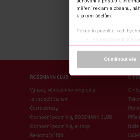
uchování a přístup k inform
měření reklam a obsahu, náh
k jakým účelům.
Pokud to povolíte, rádi bych
Shromažďovali inform
Identifikovali vaše za
Zjistěte více o tom, jak zpr
Odmítnout vše
můžete kdykoliv změnit nebo 
K provozu stránek, personalizaci 
ROSSMANN CLUB
O ná
Více najdete v
prohlášení o ochra
Výhody věrnostního programu
O ná
Děkujeme za pochopení. >
více o 
Jak se stát členem
Tisko
Časté dotazy
Prohl
Obchodní podmínky ROSSMANN CLUB
Příje
Obchodní podmínky e-shop
Naše 
Reklamační řád
ISANA