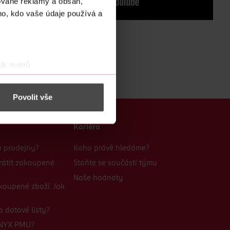
ované reklamy a obsah,
ho, kdo vaše údaje používá a
ik metrů
otisk prstu)
 podrobnostmi
. Svůj souhlas
Povolit vše
 nést osobní údaje.
Kariéra
bu prodejny?
Koho právě hledáme?
rátit zakoupené
Staňte se součástí týmu
Naše hodnoty
koupené zboží. Jak
 datové listy?
 NYX PMU?