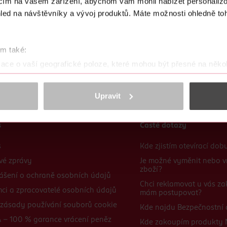
acím na vašem zařízení, abychom vám mohli nabízet personaliz
led na návštěvníky a vývoj produktů. Máte možnosti ohledně to
om také:
ace o vaší geografické poloze, které mohou být přesné na někol
řízení pomocí aktivního skenování pro konkrétní charakteristiky (
acováváme vaše osobní údaje, a nastavte si předvolby v
části s
Upravit
odvolat v části Prohlášení o souborech cookie.
obsahu a reklam, funkcí sociálních médií, analýze návštěvnosti, které mohou
s
Časté dotazy
ně osobních údajů.
s
Kde zjistím otevírací do
cookies
<
vé zprávy
Je možné vyměnit nebo v
zboží?
ášení o ochraně osobních údajů
Chci reklamovat u vás za
mci a zpracovatelé osobních údajů
mám postupovat?
zásady používání souborů cookie
Kde najdu Bezpečnostní a
 - 100 % garance vrácení peněz
Kde zakoupím produkty