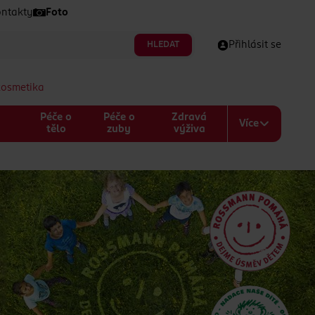
ntakty
Foto
HLEDAT
Přihlásit se
kosmetika
Péče o
Péče o
Zdravá
Více
a
tělo
zuby
výživa