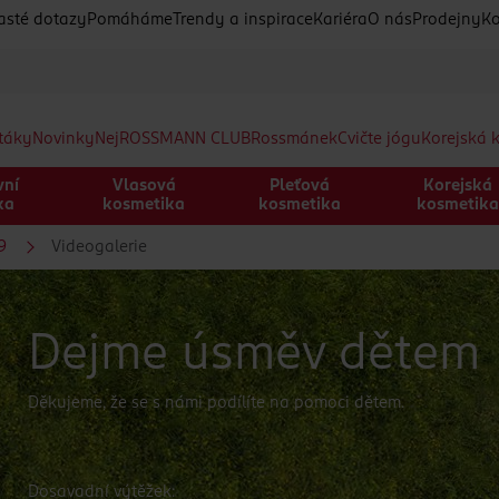
asté dotazy
Pomáháme
Trendy a inspirace
Kariéra
O nás
Prodejny
Ko
etáky
Novinky
Nej
ROSSMANN CLUB
Rossmánek
Cvičte jógu
Korejská 
vní
Vlasová
Pleťová
Korejská
ka
kosmetika
kosmetika
kosmetik
9
Videogalerie
Dejme úsměv dětem
Děkujeme, že se s námi podílíte na pomoci dětem.
Dosavadní výtěžek: