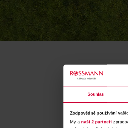
Souhlas
Zodpovědné používání vaši
My a
naši 2 partneři
zpracov