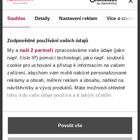
zdravotní péči a sociální službu). Aktuálně plánuje
rozšíření kapacity zařízení a umožnění prožít závěr
života dítěte či mladistvého přímo v Domě pro Julii, a
Souhlas
Detaily
Nastavení reklam
Více o cookies
to s profesionální podporou. Česká legislativa však
zaostává, a proto je péče o tyto klienty v Domě pro
Julii závislá na finanční podpoře veřejnosti.
Zodpovědné používání vašich údajů
My a
naši 2 partneři
zpracováváme vaše údaje (jako
Po osmnácti letech se v klidu celou noc vyspat
např. číslo IP) pomocí technologií, jako např. souborů
„I když věda postupuje dál, lékaři s diagnózou stále
cookie pro uchování a přístup k informacím na vašem
tápou. Nikdy jsem si nedovedla představit, že by
zařízení, abychom vám mohli nabízet personalizované
někdo zvládl náročnost celodenní péče podle mých
reklamy a obsah, měření reklam a obsahu, náhled na
představ a požadavků. V Domě pro Julii jsem poprvé
návštěvníky a vývoj produktů. Máte možnosti ohledně
zažila pocit jistoty, že je o Barču skutečně
toho, kdo vaše údaje používá a k jakým účelům.
postaráno,“
popisuje její maminka zkušenosti
s krátkodobým odlehčovacím pobytem.
Pokud to povolíte, rádi bychom také:
Shromažďovali informace o vaší geografické
Česká legislativa však zaostává a nezná pojem
Povolit vše
poloze, které mohou být přesné na několik metrů
dětský hospic. Dům pro Julii je proto závislý na
Identifikovali vaše zařízení pomocí aktivního
darech veřejnosti.