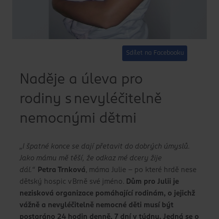
Sdílet na Facebooku
Naděje a úleva pro
rodiny s nevyléčitelně
nemocnými dětmi
„I špatné konce se dají přetavit do dobrých úmyslů.
Jako mámu mě těší, že odkaz mé dcery žije
dál.“
Petra Trnková
, máma Julie – po které hrdě nese
dětský hospic v Brně své jméno.
Dům pro Julii je
nezisková organizace pomáhající rodinám, o jejichž
vážně a nevyléčitelně nemocné děti musí být
postaráno 24 hodin denně, 7 dní v týdnu. Jedná se o