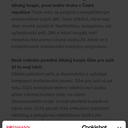
dětský hospic, první svého druhu v České
republice
. Tisíce rodin se potýkají s nevyléčitelným
onemocněním svých dětí. Tisíce příběhů, které mají
však mnohé společné: Nepřetržitou, láskyplnou, ale
vyčerpávající péči. Děti a mladí dospělí, kteří
nemohou bez pomoci druhé osoby žít. Jedná se o
komplikovaná onemocnění s nejistou prognózou.
Nově rodinám pomáhá dětský hospic Dům pro Julii:
Ať to mají lehčí.
Dětská paliativní péče je dlouhodobá a vyžaduje
komplexní profesionální pomoc. Dům pro Julii už od
roku 2020 poskytuje terénní odlehčovací službu
přímo v domácnostech rodin na území
Jihomoravského kraje. V nově otevřené budově od
srpna roku 2024 spustil také ambulanci paliativní
medicíny a pobytovou odlehčovací službu pro
žadatele z celé České republiky (kombinuje tak