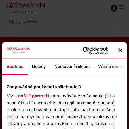
ROSSMANN CLUB
O nás
Souhlas
Detaily
Nastavení reklam
Více o cookies
Časté dotazy
Kariéra
Zodpovědné používání vašich údajů
My a
naši 2 partneři
zpracováváme vaše údaje (jako
Kontakty
např. číslo IP) pomocí technologií, jako např. souborů
cookie pro uchování a přístup k informacím na vašem
Sledujte nás
zařízení, abychom vám mohli nabízet personalizované
reklamy a obsah, měření reklam a obsahu, náhled na
Upravit nastavení cookies