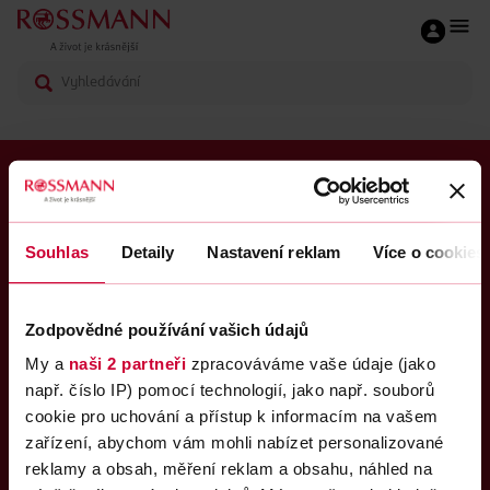
ROSSMANN CLUB
O nás
Souhlas
Detaily
Nastavení reklam
Více o cookies
Časté dotazy
Kariéra
Zodpovědné používání vašich údajů
My a
naši 2 partneři
zpracováváme vaše údaje (jako
Kontakty
např. číslo IP) pomocí technologií, jako např. souborů
cookie pro uchování a přístup k informacím na vašem
Sledujte nás
zařízení, abychom vám mohli nabízet personalizované
reklamy a obsah, měření reklam a obsahu, náhled na
Upravit nastavení cookies