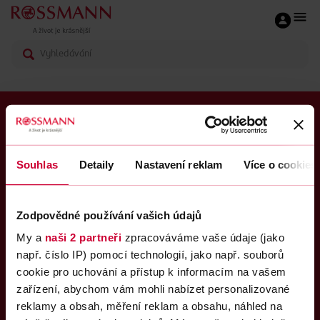
ROSSMANN CLUB
O nás
Souhlas
Detaily
Nastavení reklam
Více o cookies
Časté dotazy
Kariéra
Zodpovědné používání vašich údajů
My a
naši 2 partneři
zpracováváme vaše údaje (jako
Kontakty
např. číslo IP) pomocí technologií, jako např. souborů
cookie pro uchování a přístup k informacím na vašem
Sledujte nás
zařízení, abychom vám mohli nabízet personalizované
reklamy a obsah, měření reklam a obsahu, náhled na
Upravit nastavení cookies