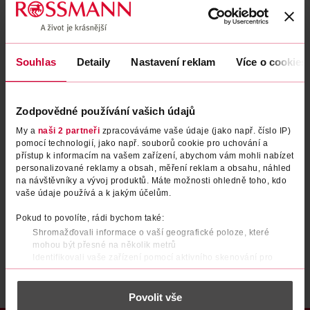
Zapomenuté heslo
Souhlas
Detaily
Nastavení reklam
Více o cookies
PŘIHLÁSIT SE
Zodpovědné používání vašich údajů
My a
naši 2 partneři
zpracováváme vaše údaje (jako např. číslo IP)
pomocí technologií, jako např. souborů cookie pro uchování a
přístup k informacím na vašem zařízení, abychom vám mohli nabízet
personalizované reklamy a obsah, měření reklam a obsahu, náhled
na návštěvníky a vývoj produktů. Máte možnosti ohledně toho, kdo
vaše údaje používá a k jakým účelům.
Nemáte účet?
Registrujte se e-mailem
Pokud to povolíte, rádi bychom také:
Shromažďovali informace o vaší geografické poloze, které
Po registraci se stáváte členem ROSSMANN CLUBu a můžete čerpat výhody naplno.
Zjistit více
mohou být přesné na několik metrů
Identifikovali vaše zařízení pomocí aktivního skenování pro
konkrétní charakteristiky (otisk prstu)
Zjistěte více o tom, jak zpracováváme vaše osobní údaje, a nastavte
Povolit vše
si předvolby v
části s podrobnostmi
. Svůj souhlas můžete kdykoliv
změnit nebo odvolat v části Prohlášení o souborech cookie.