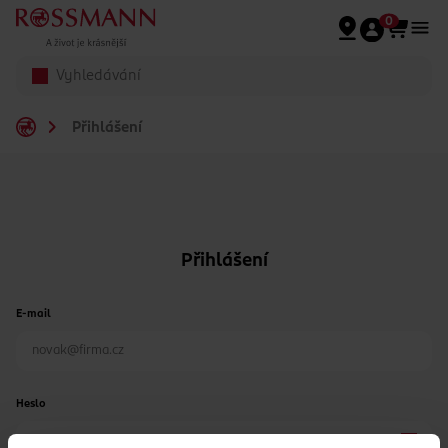
Přeskočit na hlavmní obsah
0
Přihlášení
Přihlášení
E-mail
Heslo