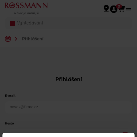
Přeskočit na hlavmní obsah
0
Přihlášení
Přihlášení
E-mail
Heslo