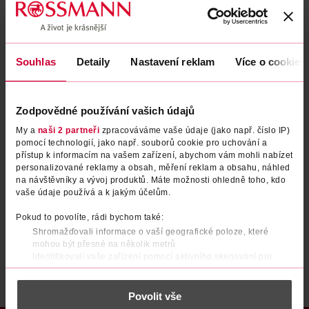
Zapomenuté heslo
Souhlas
Detaily
Nastavení reklam
Více o cookies
PŘIHLÁSIT SE
Zodpovědné používání vašich údajů
My a
naši 2 partneři
zpracováváme vaše údaje (jako např. číslo IP)
pomocí technologií, jako např. souborů cookie pro uchování a
přístup k informacím na vašem zařízení, abychom vám mohli nabízet
personalizované reklamy a obsah, měření reklam a obsahu, náhled
na návštěvníky a vývoj produktů. Máte možnosti ohledně toho, kdo
vaše údaje používá a k jakým účelům.
Nemáte účet?
Registrujte se e-mailem
Pokud to povolíte, rádi bychom také:
Shromažďovali informace o vaší geografické poloze, které
Po registraci se stáváte členem ROSSMANN CLUBu a můžete čerpat výhody naplno.
Zjistit více
mohou být přesné na několik metrů
Identifikovali vaše zařízení pomocí aktivního skenování pro
konkrétní charakteristiky (otisk prstu)
Zjistěte více o tom, jak zpracováváme vaše osobní údaje, a nastavte
Povolit vše
si předvolby v
části s podrobnostmi
. Svůj souhlas můžete kdykoliv
změnit nebo odvolat v části Prohlášení o souborech cookie.