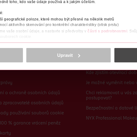
edně toho, kdo vaše údaje používá a k jakým účelům.
Po registraci se stáváte členem ROSSMANN CLUBu a můžete čerpat výhody naplno.
Zjistit více
é:
í geografické poloze, které mohou být přesné na několik metrů
mocí aktivního skenování pro konkrétní charakteristiky (otisk prstu)
áme vaše osobní údaje, a nastavte si předvolby v
části s podrobnostmi
. Svů
 souborech cookie.
obsahu a reklam, funkcí sociálních médií, analýze návštěvnosti, které mohou
ně osobních údajů.
Upravit
Časté dotazy
cookies
<
Kde zjistím otevírací do
zprávy
Je možné vyměnit nebo v
ní o ochraně osobních údajů
Chci reklamovat u vás 
postupovat?
 a zpracovatelé osobních údajů
Bezpečnostní a datové li
sady používání souborů cookie
NYX Professional Make
100 % garance vrácení peněz
karty