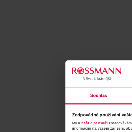
Souhlas
Zodpovědné používání vaši
My a
naši 2 partneři
zpracováváme 
informacím na vašem zařízení, ab