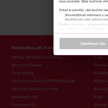
vývoj produktů. Máte možnosti ohl
Pokud to povolíte, rádi bychom tak
Shromažďovali informace o vaš
Identifikovali vaše zařízení po
Zjistěte více o tom, jak zpracováv
nebo odvolat v části Prohlášení o
K provozu stránek, personalizaci 
Zápatí webu
Více najdete v
prohlášení o ochra
Odmítnout vše
ROSSMANN CLUB | E-SHOP
O nás
Děkujeme za pochopení. >
více o 
Výhody věrnostního programu
O nás
Jak se stát členem
Tiskové 
Časté dotazy
Prohláše
Obchodní podmínky ROSSMANN CLUB
Příjemci
Obchodní podmínky e-shop
Naše zá
Reklamační řád
ISANA - 
Reklamační list
Dárkové 