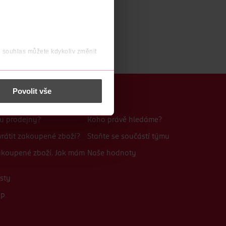
j souhlas můžete kdykoliv změnit
 nést osobní údaje.
Povolit vše
Kariéra
bu prodejny?
Koho právě hledáme?
rátit zakoupené zboží?
Staňte se součástí týmu
zakoupené zboží. Jak mám
Naše hodnoty
sty
up