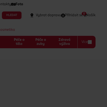
ntakty
Foto
0
Vybrat dopravu
Přihlásit se
Košík
HLEDAT
kosmetika
Péče o
Péče o
Zdravá
Více
a
tělo
zuby
výživa