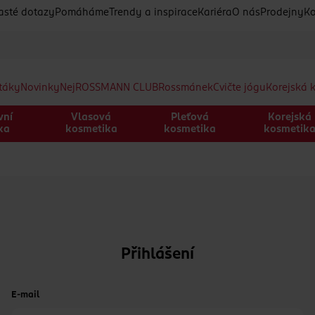
asté dotazy
Pomáháme
Trendy a inspirace
Kariéra
O nás
Prodejny
Ko
etáky
Novinky
Nej
ROSSMANN CLUB
Rossmánek
Cvičte jógu
Korejská 
vní
Vlasová
Pleťová
Korejská
ka
kosmetika
kosmetika
kosmetik
Přihlášení
E-mail