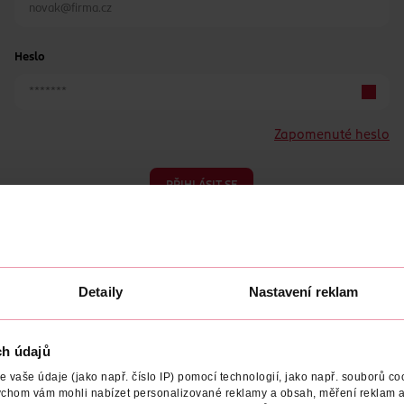
Heslo
Zapomenuté heslo
PŘIHLÁSIT SE
Detaily
Nastavení reklam
ch údajů
Nemáte účet?
Registrujte se e-mailem
vaše údaje (jako např. číslo IP) pomocí technologií, jako např. souborů coo
ychom vám mohli nabízet personalizované reklamy a obsah, měření reklam a