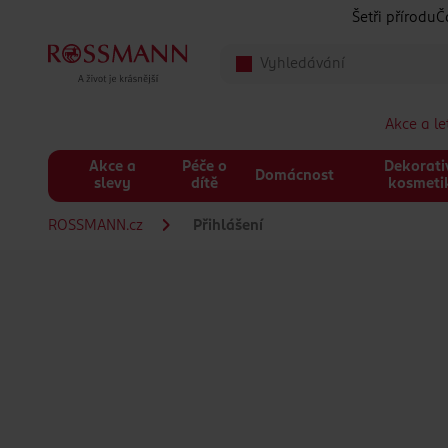
Přeskočit na hlavmní obsah
Šetři přírodu
Č
Akce a l
Akce a
Péče o
Dekorati
Domácnost
slevy
dítě
kosmeti
ROSSMANN.cz
Přihlášení