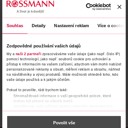
Zapomenuté heslo
Souhlas
Detaily
Nastavení reklam
Více o cookies
PŘIHLÁSIT SE
Zodpovědné používání vašich údajů
My a
naši 2 partneři
zpracováváme vaše údaje (jako např. číslo IP)
pomocí technologií, jako např. souborů cookie pro uchování a
přístup k informacím na vašem zařízení, abychom vám mohli nabízet
personalizované reklamy a obsah, měření reklam a obsahu, náhled
na návštěvníky a vývoj produktů. Máte možnosti ohledně toho, kdo
vaše údaje používá a k jakým účelům.
Nemáte účet?
Registrujte se e-mailem
Pokud to povolíte, rádi bychom také:
Shromažďovali informace o vaší geografické poloze, které
Po registraci se stáváte členem ROSSMANN CLUBu a můžete čerpat výhody naplno.
Zjistit více
mohou být přesné na několik metrů
Identifikovali vaše zařízení pomocí aktivního skenování pro
konkrétní charakteristiky (otisk prstu)
Zjistěte více o tom, jak zpracováváme vaše osobní údaje, a nastavte
Povolit vše
si předvolby v
části s podrobnostmi
. Svůj souhlas můžete kdykoliv
změnit nebo odvolat v části Prohlášení o souborech cookie.