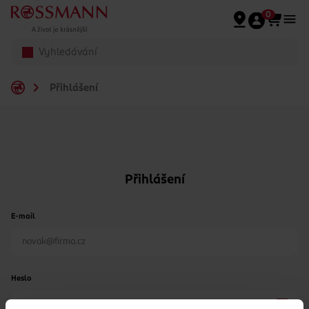
Přeskočit na hlavmní obsah
0
Přihlášení
Přihlášení
E-mail
Heslo