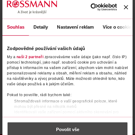
Zapomenuté heslo
Souhlas
Detaily
Nastavení reklam
Více o cookies
PŘIHLÁSIT SE
Zodpovědné používání vašich údajů
My a
naši 2 partneři
zpracováváme vaše údaje (jako např. číslo IP)
pomocí technologií, jako např. souborů cookie pro uchování a
přístup k informacím na vašem zařízení, abychom vám mohli nabízet
personalizované reklamy a obsah, měření reklam a obsahu, náhled
na návštěvníky a vývoj produktů. Máte možnosti ohledně toho, kdo
vaše údaje používá a k jakým účelům.
Nemáte účet?
Registrujte se e-mailem
Pokud to povolíte, rádi bychom také:
Shromažďovali informace o vaší geografické poloze, které
Po registraci se stáváte členem ROSSMANN CLUBu a můžete čerpat výhody naplno.
Zjistit více
mohou být přesné na několik metrů
Identifikovali vaše zařízení pomocí aktivního skenování pro
konkrétní charakteristiky (otisk prstu)
Zjistěte více o tom, jak zpracováváme vaše osobní údaje, a nastavte
Povolit vše
si předvolby v
části s podrobnostmi
. Svůj souhlas můžete kdykoliv
změnit nebo odvolat v části Prohlášení o souborech cookie.