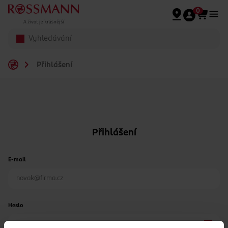
Přeskočit na hlavmní obsah
0
Přihlášení
Přihlášení
E-mail
Heslo