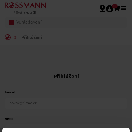
Přeskočit na hlavmní obsah
0
Přihlášení
Přihlášení
E-mail
Heslo