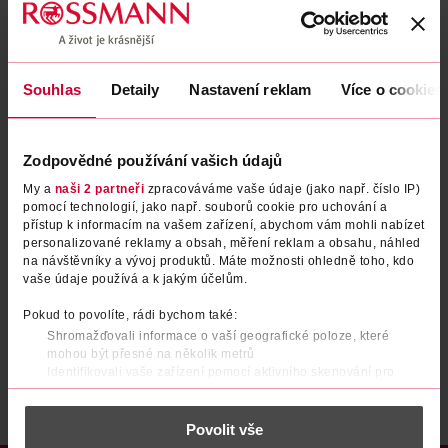
Zapomenuté heslo
Souhlas
Detaily
Nastavení reklam
Více o cookies
PŘIHLÁSIT SE
Zodpovědné používání vašich údajů
My a
naši 2 partneři
zpracováváme vaše údaje (jako např. číslo IP)
pomocí technologií, jako např. souborů cookie pro uchování a
přístup k informacím na vašem zařízení, abychom vám mohli nabízet
personalizované reklamy a obsah, měření reklam a obsahu, náhled
na návštěvníky a vývoj produktů. Máte možnosti ohledně toho, kdo
vaše údaje používá a k jakým účelům.
Nemáte účet?
Registrujte se e-mailem
Pokud to povolíte, rádi bychom také:
Shromažďovali informace o vaší geografické poloze, které
Po registraci se stáváte členem ROSSMANN CLUBu a můžete čerpat výhody naplno.
Zjistit více
mohou být přesné na několik metrů
Identifikovali vaše zařízení pomocí aktivního skenování pro
konkrétní charakteristiky (otisk prstu)
Zjistěte více o tom, jak zpracováváme vaše osobní údaje, a nastavte
Povolit vše
si předvolby v
části s podrobnostmi
. Svůj souhlas můžete kdykoliv
změnit nebo odvolat v části Prohlášení o souborech cookie.