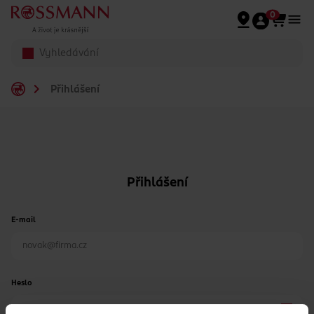
Přeskočit na hlavmní obsah
0
Přihlášení
Přihlášení
E-mail
Heslo