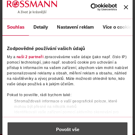
Zapomenuté heslo
Souhlas
Detaily
Nastavení reklam
Více o cookies
PŘIHLÁSIT SE
Zodpovědné používání vašich údajů
My a
naši 2 partneři
zpracováváme vaše údaje (jako např. číslo IP)
pomocí technologií, jako např. souborů cookie pro uchování a
přístup k informacím na vašem zařízení, abychom vám mohli nabízet
personalizované reklamy a obsah, měření reklam a obsahu, náhled
na návštěvníky a vývoj produktů. Máte možnosti ohledně toho, kdo
vaše údaje používá a k jakým účelům.
Nemáte účet?
Registrujte se e-mailem
Pokud to povolíte, rádi bychom také:
Shromažďovali informace o vaší geografické poloze, které
Po registraci se stáváte členem ROSSMANN CLUBu a můžete čerpat výhody naplno.
Zjistit více
mohou být přesné na několik metrů
Identifikovali vaše zařízení pomocí aktivního skenování pro
konkrétní charakteristiky (otisk prstu)
Zjistěte více o tom, jak zpracováváme vaše osobní údaje, a nastavte
Povolit vše
si předvolby v
části s podrobnostmi
. Svůj souhlas můžete kdykoliv
změnit nebo odvolat v části Prohlášení o souborech cookie.