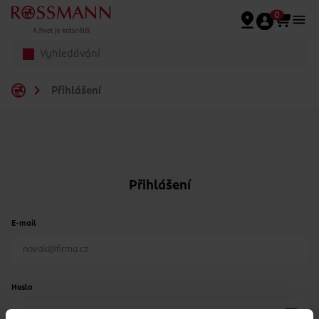
Přeskočit na hlavmní obsah
0
Přihlášení
Přihlášení
E-mail
Heslo