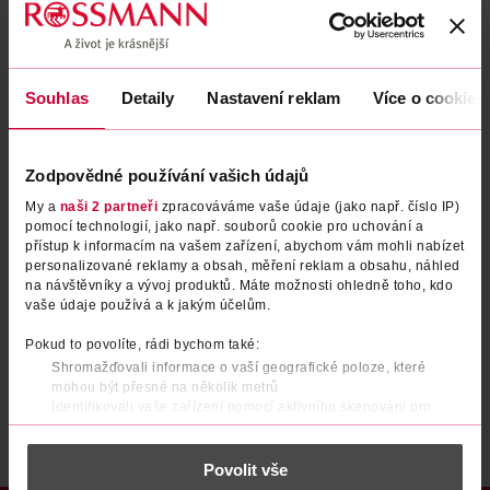
Zapomenuté heslo
Souhlas
Detaily
Nastavení reklam
Více o cookies
PŘIHLÁSIT SE
Zodpovědné používání vašich údajů
My a
naši 2 partneři
zpracováváme vaše údaje (jako např. číslo IP)
pomocí technologií, jako např. souborů cookie pro uchování a
přístup k informacím na vašem zařízení, abychom vám mohli nabízet
personalizované reklamy a obsah, měření reklam a obsahu, náhled
na návštěvníky a vývoj produktů. Máte možnosti ohledně toho, kdo
vaše údaje používá a k jakým účelům.
Nemáte účet?
Registrujte se e-mailem
Pokud to povolíte, rádi bychom také:
Shromažďovali informace o vaší geografické poloze, které
Po registraci se stáváte členem ROSSMANN CLUBu a můžete čerpat výhody naplno.
Zjistit více
mohou být přesné na několik metrů
Identifikovali vaše zařízení pomocí aktivního skenování pro
konkrétní charakteristiky (otisk prstu)
Zjistěte více o tom, jak zpracováváme vaše osobní údaje, a nastavte
Povolit vše
si předvolby v
části s podrobnostmi
. Svůj souhlas můžete kdykoliv
změnit nebo odvolat v části Prohlášení o souborech cookie.