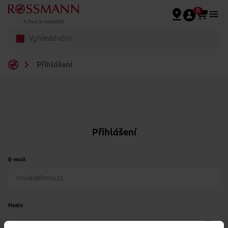
Přeskočit na hlavmní obsah
0
Přihlášení
Přihlášení
E-mail
Heslo