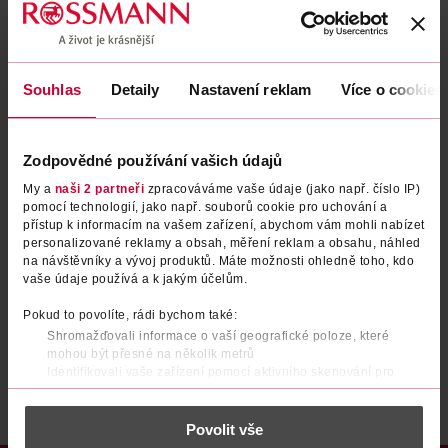
Zapomenuté heslo
Souhlas
Detaily
Nastavení reklam
Více o cookies
PŘIHLÁSIT SE
Zodpovědné používání vašich údajů
My a
naši 2 partneři
zpracováváme vaše údaje (jako např. číslo IP)
pomocí technologií, jako např. souborů cookie pro uchování a
přístup k informacím na vašem zařízení, abychom vám mohli nabízet
personalizované reklamy a obsah, měření reklam a obsahu, náhled
na návštěvníky a vývoj produktů. Máte možnosti ohledně toho, kdo
vaše údaje používá a k jakým účelům.
Nemáte účet?
Registrujte se e-mailem
Pokud to povolíte, rádi bychom také:
Shromažďovali informace o vaší geografické poloze, které
Po registraci se stáváte členem ROSSMANN CLUBu a můžete čerpat výhody naplno.
Zjistit více
mohou být přesné na několik metrů
Identifikovali vaše zařízení pomocí aktivního skenování pro
konkrétní charakteristiky (otisk prstu)
Zjistěte více o tom, jak zpracováváme vaše osobní údaje, a nastavte
Povolit vše
si předvolby v
části s podrobnostmi
. Svůj souhlas můžete kdykoliv
změnit nebo odvolat v části Prohlášení o souborech cookie.