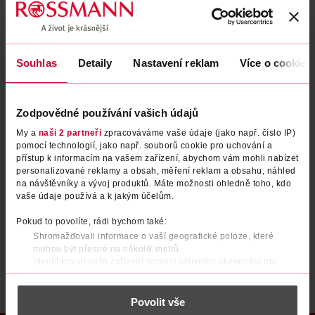
Zapomenuté heslo
Souhlas
Detaily
Nastavení reklam
Více o cookies
PŘIHLÁSIT SE
Zodpovědné používání vašich údajů
My a
naši 2 partneři
zpracováváme vaše údaje (jako např. číslo IP)
pomocí technologií, jako např. souborů cookie pro uchování a
přístup k informacím na vašem zařízení, abychom vám mohli nabízet
personalizované reklamy a obsah, měření reklam a obsahu, náhled
na návštěvníky a vývoj produktů. Máte možnosti ohledně toho, kdo
vaše údaje používá a k jakým účelům.
Nemáte účet?
Registrujte se e-mailem
Pokud to povolíte, rádi bychom také:
Shromažďovali informace o vaší geografické poloze, které
Po registraci se stáváte členem ROSSMANN CLUBu a můžete čerpat výhody naplno.
Zjistit více
mohou být přesné na několik metrů
Identifikovali vaše zařízení pomocí aktivního skenování pro
konkrétní charakteristiky (otisk prstu)
Zjistěte více o tom, jak zpracováváme vaše osobní údaje, a nastavte
Povolit vše
si předvolby v
části s podrobnostmi
. Svůj souhlas můžete kdykoliv
změnit nebo odvolat v části Prohlášení o souborech cookie.