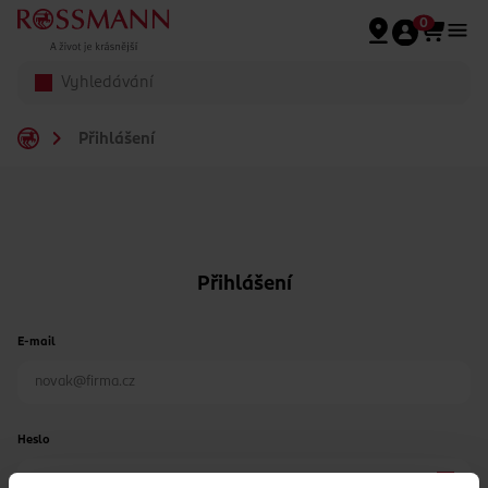
Přeskočit na hlavmní obsah
0
Přihlášení
Přihlášení
E-mail
Heslo