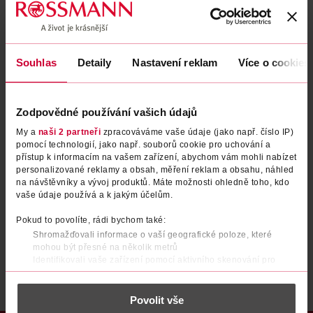
Zapomenuté heslo
Souhlas
Detaily
Nastavení reklam
Více o cookies
PŘIHLÁSIT SE
Zodpovědné používání vašich údajů
My a
naši 2 partneři
zpracováváme vaše údaje (jako např. číslo IP)
pomocí technologií, jako např. souborů cookie pro uchování a
přístup k informacím na vašem zařízení, abychom vám mohli nabízet
personalizované reklamy a obsah, měření reklam a obsahu, náhled
na návštěvníky a vývoj produktů. Máte možnosti ohledně toho, kdo
vaše údaje používá a k jakým účelům.
Nemáte účet?
Registrujte se e-mailem
Pokud to povolíte, rádi bychom také:
Shromažďovali informace o vaší geografické poloze, které
Po registraci se stáváte členem ROSSMANN CLUBu a můžete čerpat výhody naplno.
Zjistit více
mohou být přesné na několik metrů
Identifikovali vaše zařízení pomocí aktivního skenování pro
konkrétní charakteristiky (otisk prstu)
Zjistěte více o tom, jak zpracováváme vaše osobní údaje, a nastavte
Povolit vše
si předvolby v
části s podrobnostmi
. Svůj souhlas můžete kdykoliv
změnit nebo odvolat v části Prohlášení o souborech cookie.