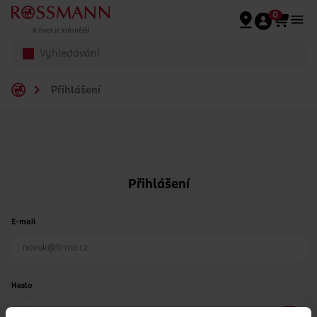
Přeskočit na hlavmní obsah
0
Přihlášení
Přihlášení
E-mail
Heslo