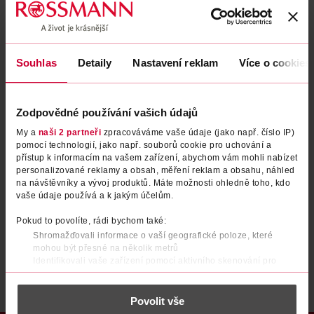
Zapomenuté heslo
Souhlas
Detaily
Nastavení reklam
Více o cookies
PŘIHLÁSIT SE
Zodpovědné používání vašich údajů
My a
naši 2 partneři
zpracováváme vaše údaje (jako např. číslo IP)
pomocí technologií, jako např. souborů cookie pro uchování a
přístup k informacím na vašem zařízení, abychom vám mohli nabízet
personalizované reklamy a obsah, měření reklam a obsahu, náhled
na návštěvníky a vývoj produktů. Máte možnosti ohledně toho, kdo
vaše údaje používá a k jakým účelům.
Nemáte účet?
Registrujte se e-mailem
Pokud to povolíte, rádi bychom také:
Shromažďovali informace o vaší geografické poloze, které
Po registraci se stáváte členem ROSSMANN CLUBu a můžete čerpat výhody naplno.
Zjistit více
mohou být přesné na několik metrů
Identifikovali vaše zařízení pomocí aktivního skenování pro
konkrétní charakteristiky (otisk prstu)
Zjistěte více o tom, jak zpracováváme vaše osobní údaje, a nastavte
Povolit vše
si předvolby v
části s podrobnostmi
. Svůj souhlas můžete kdykoliv
změnit nebo odvolat v části Prohlášení o souborech cookie.