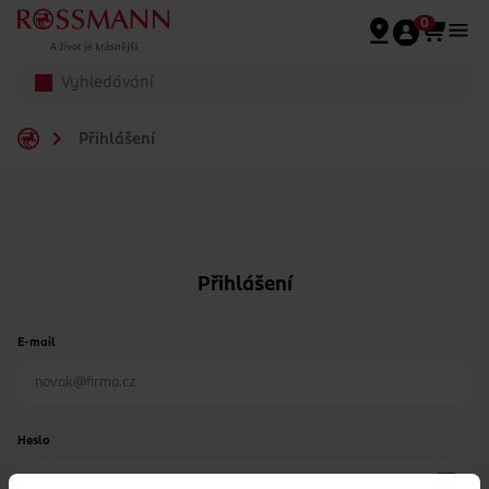
Přeskočit na hlavmní obsah
0
Přihlášení
Přihlášení
E-mail
Heslo