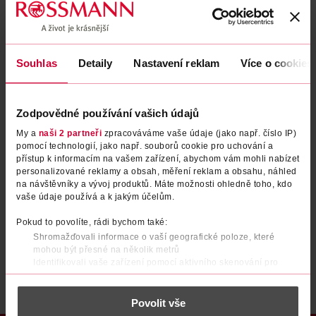
Zapomenuté heslo
Souhlas
Detaily
Nastavení reklam
Více o cookies
PŘIHLÁSIT SE
Zodpovědné používání vašich údajů
My a
naši 2 partneři
zpracováváme vaše údaje (jako např. číslo IP)
pomocí technologií, jako např. souborů cookie pro uchování a
přístup k informacím na vašem zařízení, abychom vám mohli nabízet
personalizované reklamy a obsah, měření reklam a obsahu, náhled
na návštěvníky a vývoj produktů. Máte možnosti ohledně toho, kdo
vaše údaje používá a k jakým účelům.
Nemáte účet?
Registrujte se e-mailem
Pokud to povolíte, rádi bychom také:
Shromažďovali informace o vaší geografické poloze, které
Po registraci se stáváte členem ROSSMANN CLUBu a můžete čerpat výhody naplno.
Zjistit více
mohou být přesné na několik metrů
Identifikovali vaše zařízení pomocí aktivního skenování pro
konkrétní charakteristiky (otisk prstu)
Zjistěte více o tom, jak zpracováváme vaše osobní údaje, a nastavte
Povolit vše
si předvolby v
části s podrobnostmi
. Svůj souhlas můžete kdykoliv
změnit nebo odvolat v části Prohlášení o souborech cookie.