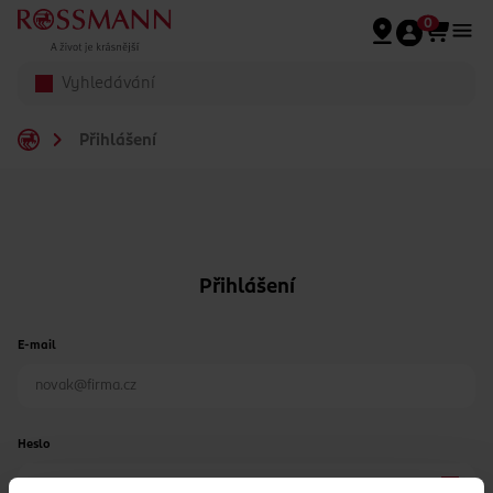
Přeskočit na hlavmní obsah
0
Přihlášení
Přihlášení
E-mail
Heslo