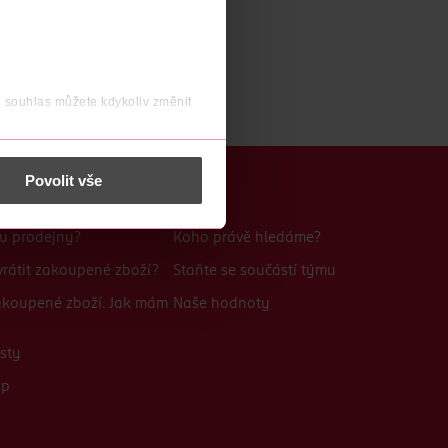
j souhlas můžete kdykoliv změnit
 nést osobní údaje.
Povolit vše
Kariéra
bu prodejny?
Koho právě hledáme?
rátit zakoupené zboží?
Staňte se součástí týmu
zakoupené zboží. Jak mám
Naše hodnoty
sty
up