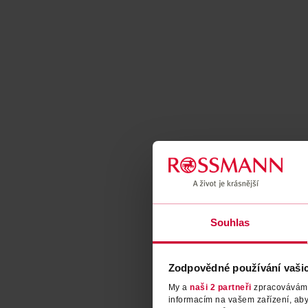
Souhlas
Zodpovědné používání vaši
My a
naši 2 partneři
zpracováváme 
informacím na vašem zařízení, ab