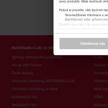
vývoj produktů. Máte možnosti ohl
Pokud to povolíte, rádi bychom tak
Shromažďovali informace o vaš
Identifikovali vaše zařízení po
Zjistěte více o tom, jak zpracováv
nebo odvolat v části Prohlášení o
K provozu stránek, personalizaci 
Zápatí webu
Více najdete v
prohlášení o ochra
Odmítnout vše
ROSSMANN CLUB | E-SHOP
O nás
Děkujeme za pochopení. >
více o 
Výhody věrnostního programu
O nás
Jak se stát členem
Tiskové 
Časté dotazy
Prohláše
Obchodní podmínky ROSSMANN CLUB
Příjemci
Obchodní podmínky e-shop
Naše zá
Reklamační řád
ISANA - 
Reklamační list
Dárkové 