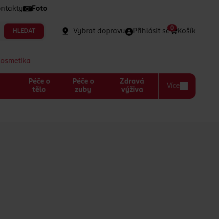
ntakty
Foto
0
Vybrat dopravu
Přihlásit se
Košík
HLEDAT
kosmetika
Péče o
Péče o
Zdravá
Více
a
tělo
zuby
výživa