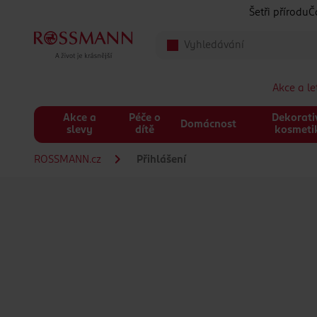
Přeskočit na hlavmní obsah
Šetři přírodu
Č
Akce a l
Akce a
Péče o
Dekorati
Domácnost
slevy
dítě
kosmeti
ROSSMANN.cz
Přihlášení