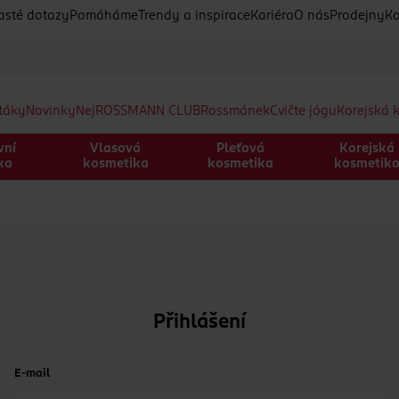
asté dotazy
Pomáháme
Trendy a inspirace
Kariéra
O nás
Prodejny
Ko
etáky
Novinky
Nej
ROSSMANN CLUB
Rossmánek
Cvičte jógu
Korejská 
vní
Vlasová
Pleťová
Korejská
ka
kosmetika
kosmetika
kosmetik
Přihlášení
E-mail