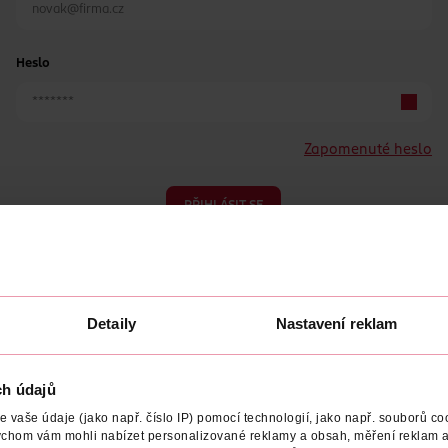
Heslo
Zapomenuté heslo
PŘIHLÁSIT SE
Detaily
Nastavení reklam
ch údajů
Nemáte účet?
Registrujte se e-mailem
vaše údaje (jako např. číslo IP) pomocí technologií, jako např. souborů coo
ychom vám mohli nabízet personalizované reklamy a obsah, měření reklam a