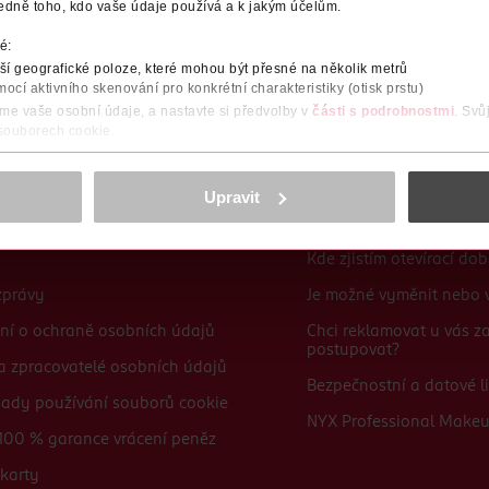
edně toho, kdo vaše údaje používá a k jakým účelům.
Po registraci se stáváte členem ROSSMANN CLUBu a můžete čerpat výhody naplno.
Zjistit více
é:
í geografické poloze, které mohou být přesné na několik metrů
mocí aktivního skenování pro konkrétní charakteristiky (otisk prstu)
áme vaše osobní údaje, a nastavte si předvolby v
části s podrobnostmi
. Svů
 souborech cookie.
obsahu a reklam, funkcí sociálních médií, analýze návštěvnosti, které mohou
ně osobních údajů.
Upravit
Časté dotazy
cookies
<
Kde zjistím otevírací do
zprávy
Je možné vyměnit nebo v
ní o ochraně osobních údajů
Chci reklamovat u vás 
postupovat?
 a zpracovatelé osobních údajů
Bezpečnostní a datové li
sady používání souborů cookie
NYX Professional Make
100 % garance vrácení peněz
karty