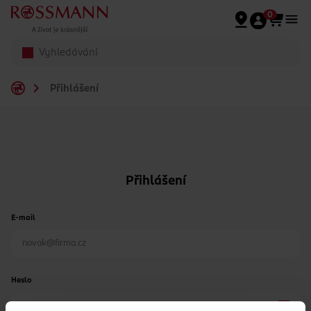
Přeskočit na hlavmní obsah
0
Přihlášení
Přihlášení
E-mail
Heslo