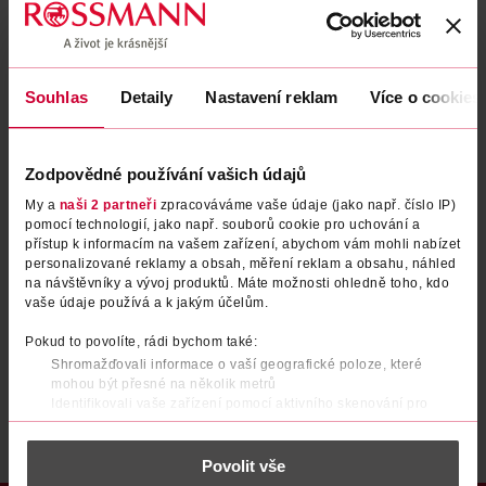
Zapomenuté heslo
Souhlas
Detaily
Nastavení reklam
Více o cookies
PŘIHLÁSIT SE
Zodpovědné používání vašich údajů
My a
naši 2 partneři
zpracováváme vaše údaje (jako např. číslo IP)
pomocí technologií, jako např. souborů cookie pro uchování a
přístup k informacím na vašem zařízení, abychom vám mohli nabízet
personalizované reklamy a obsah, měření reklam a obsahu, náhled
na návštěvníky a vývoj produktů. Máte možnosti ohledně toho, kdo
vaše údaje používá a k jakým účelům.
Nemáte účet?
Registrujte se e-mailem
Pokud to povolíte, rádi bychom také:
Shromažďovali informace o vaší geografické poloze, které
Po registraci se stáváte členem ROSSMANN CLUBu a můžete čerpat výhody naplno.
Zjistit více
mohou být přesné na několik metrů
Identifikovali vaše zařízení pomocí aktivního skenování pro
konkrétní charakteristiky (otisk prstu)
Zjistěte více o tom, jak zpracováváme vaše osobní údaje, a nastavte
Povolit vše
si předvolby v
části s podrobnostmi
. Svůj souhlas můžete kdykoliv
změnit nebo odvolat v části Prohlášení o souborech cookie.