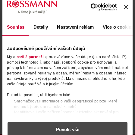
Zapomenuté heslo
Souhlas
Detaily
Nastavení reklam
Více o cookies
PŘIHLÁSIT SE
Zodpovědné používání vašich údajů
My a
naši 2 partneři
zpracováváme vaše údaje (jako např. číslo IP)
pomocí technologií, jako např. souborů cookie pro uchování a
přístup k informacím na vašem zařízení, abychom vám mohli nabízet
personalizované reklamy a obsah, měření reklam a obsahu, náhled
na návštěvníky a vývoj produktů. Máte možnosti ohledně toho, kdo
vaše údaje používá a k jakým účelům.
Nemáte účet?
Registrujte se e-mailem
Pokud to povolíte, rádi bychom také:
Shromažďovali informace o vaší geografické poloze, které
Po registraci se stáváte členem ROSSMANN CLUBu a můžete čerpat výhody naplno.
Zjistit více
mohou být přesné na několik metrů
Identifikovali vaše zařízení pomocí aktivního skenování pro
konkrétní charakteristiky (otisk prstu)
Zjistěte více o tom, jak zpracováváme vaše osobní údaje, a nastavte
Povolit vše
si předvolby v
části s podrobnostmi
. Svůj souhlas můžete kdykoliv
změnit nebo odvolat v části Prohlášení o souborech cookie.