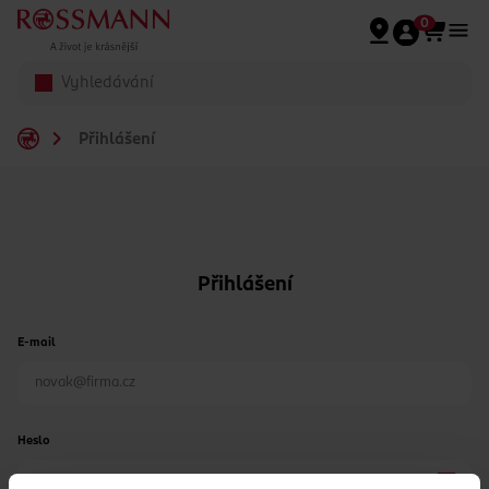
Přeskočit na hlavmní obsah
0
Přihlášení
Přihlášení
E-mail
Heslo