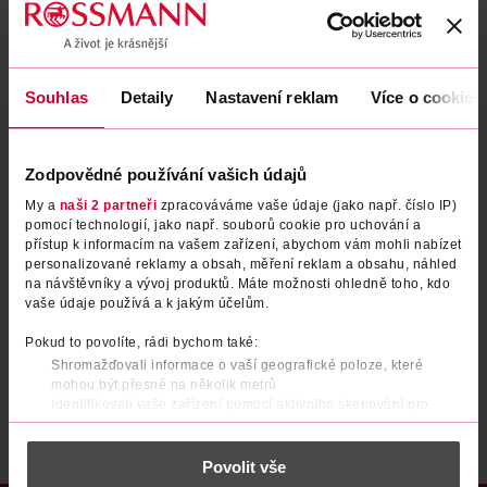
Zapomenuté heslo
Souhlas
Detaily
Nastavení reklam
Více o cookies
PŘIHLÁSIT SE
Zodpovědné používání vašich údajů
My a
naši 2 partneři
zpracováváme vaše údaje (jako např. číslo IP)
pomocí technologií, jako např. souborů cookie pro uchování a
přístup k informacím na vašem zařízení, abychom vám mohli nabízet
personalizované reklamy a obsah, měření reklam a obsahu, náhled
na návštěvníky a vývoj produktů. Máte možnosti ohledně toho, kdo
vaše údaje používá a k jakým účelům.
Nemáte účet?
Registrujte se e-mailem
Pokud to povolíte, rádi bychom také:
Shromažďovali informace o vaší geografické poloze, které
Po registraci se stáváte členem ROSSMANN CLUBu a můžete čerpat výhody naplno.
Zjistit více
mohou být přesné na několik metrů
Identifikovali vaše zařízení pomocí aktivního skenování pro
konkrétní charakteristiky (otisk prstu)
Zjistěte více o tom, jak zpracováváme vaše osobní údaje, a nastavte
Povolit vše
si předvolby v
části s podrobnostmi
. Svůj souhlas můžete kdykoliv
změnit nebo odvolat v části Prohlášení o souborech cookie.