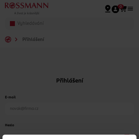
Přeskočit na hlavmní obsah
0
Přihlášení
Přihlášení
E-mail
Heslo