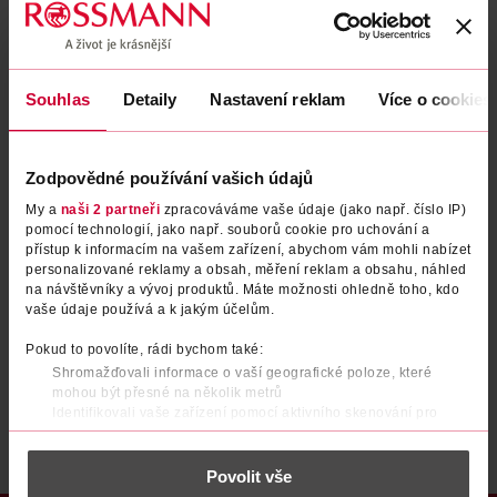
Zapomenuté heslo
Souhlas
Detaily
Nastavení reklam
Více o cookies
PŘIHLÁSIT SE
Zodpovědné používání vašich údajů
My a
naši 2 partneři
zpracováváme vaše údaje (jako např. číslo IP)
pomocí technologií, jako např. souborů cookie pro uchování a
přístup k informacím na vašem zařízení, abychom vám mohli nabízet
personalizované reklamy a obsah, měření reklam a obsahu, náhled
na návštěvníky a vývoj produktů. Máte možnosti ohledně toho, kdo
vaše údaje používá a k jakým účelům.
Nemáte účet?
Registrujte se e-mailem
Pokud to povolíte, rádi bychom také:
Shromažďovali informace o vaší geografické poloze, které
Po registraci se stáváte členem ROSSMANN CLUBu a můžete čerpat výhody naplno.
Zjistit více
mohou být přesné na několik metrů
Identifikovali vaše zařízení pomocí aktivního skenování pro
konkrétní charakteristiky (otisk prstu)
Zjistěte více o tom, jak zpracováváme vaše osobní údaje, a nastavte
Povolit vše
si předvolby v
části s podrobnostmi
. Svůj souhlas můžete kdykoliv
změnit nebo odvolat v části Prohlášení o souborech cookie.