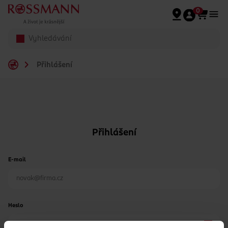
Přeskočit na hlavmní obsah
0
Přihlášení
Přihlášení
E-mail
Heslo