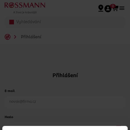
Přeskočit na hlavmní obsah
0
Přihlášení
Přihlášení
E-mail
Heslo