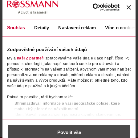
Zapomenuté heslo
Souhlas
Detaily
Nastavení reklam
Více o cookies
PŘIHLÁSIT SE
Zodpovědné používání vašich údajů
My a
naši 2 partneři
zpracováváme vaše údaje (jako např. číslo IP)
pomocí technologií, jako např. souborů cookie pro uchování a
přístup k informacím na vašem zařízení, abychom vám mohli nabízet
personalizované reklamy a obsah, měření reklam a obsahu, náhled
na návštěvníky a vývoj produktů. Máte možnosti ohledně toho, kdo
vaše údaje používá a k jakým účelům.
Nemáte účet?
Registrujte se e-mailem
Pokud to povolíte, rádi bychom také:
Shromažďovali informace o vaší geografické poloze, které
Po registraci se stáváte členem ROSSMANN CLUBu a můžete čerpat výhody naplno.
Zjistit více
mohou být přesné na několik metrů
Identifikovali vaše zařízení pomocí aktivního skenování pro
konkrétní charakteristiky (otisk prstu)
Zjistěte více o tom, jak zpracováváme vaše osobní údaje, a nastavte
Povolit vše
si předvolby v
části s podrobnostmi
. Svůj souhlas můžete kdykoliv
změnit nebo odvolat v části Prohlášení o souborech cookie.